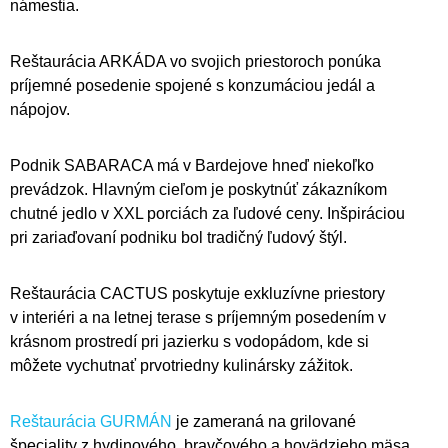
námestia.
Reštaurácia ARKÁDA vo svojich priestoroch ponúka
príjemné posedenie spojené s konzumáciou jedál a
nápojov.
Podnik SABARACA má v Bardejove hneď niekoľko
prevádzok. Hlavným cieľom je poskytnúť zákazníkom
chutné jedlo v XXL porciách za ľudové ceny. Inšpiráciou
pri zariaďovaní podniku bol tradičný ľudový štýl.
Reštaurácia CACTUS poskytuje exkluzívne priestory
v interiéri a na letnej terase s príjemným posedením v
krásnom prostredí pri jazierku s vodopádom, kde si
môžete vychutnať prvotriedny kulinársky zážitok.
Reštaurácia GURMÁN
je zameraná na grilované
špeciality z hydinového, bravčového a hovädzieho mäsa,