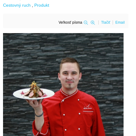
Cestovný ruch
Produkt
Veľkosť písma
Tlačiť
Email