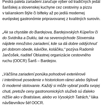
Pestrá paleta zariadení zaručuje výber od tradičných jedál
šarišskej a slovenskej kuchyne cez cestoviny a pizzu
v talianskom štýle či bifteky až po jedlá modernej
európskej gastronómie pripravovanej z kvalitných surovín.
„Ak sa chystáte do Bardejova, Bardejovských Kúpeľov či
do Svidníka a Duklu, tak na severovýchode Slovenska
nájdete množstvo zariadení, kde sa dá dobre oddýchnuť
pri dobrom obede, kávičke, koláčiku,“
pozýva Radomír
Jančošek, riaditeľ Oblastnej organizácie cestovného
ruchu (OOCR) Šariš – Bardejov.
„Väčšina zariadení ponúka pohodové exteriérové
i interiérové posedenie v historickom rámci alebo štýlové
či moderné stolovanie. Každý si môže vybrať podľa svojej
chuti, pretože ceny gastronomických služieb sú ďaleko
nižšie ako v Bratislave, alebo vo Vysokých Tatrách,“
láka
návštevníkov šéf OOCR.