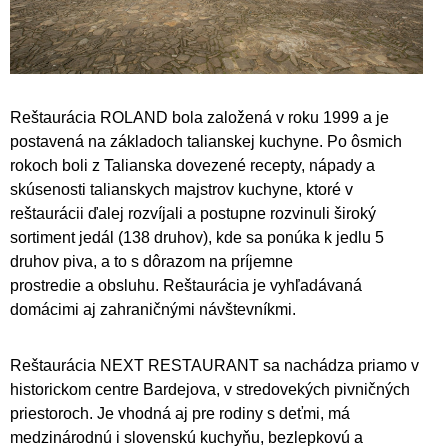
Reštaurácia ROLAND bola založená v roku 1999 a je
postavená na základoch talianskej kuchyne. Po ôsmich
rokoch boli z Talianska dovezené recepty, nápady a
skúsenosti talianskych majstrov kuchyne, ktoré v
reštaurácii ďalej rozvíjali a postupne rozvinuli široký
sortiment jedál (138 druhov), kde sa ponúka k jedlu 5
druhov piva, a to s dôrazom na príjemne
prostredie a obsluhu. Reštaurácia je vyhľadávaná
domácimi aj zahraničnými návštevníkmi.
Reštaurácia NEXT RESTAURANT sa nachádza priamo v
historickom centre Bardejova, v stredovekých pivničných
priestoroch. Je vhodná aj pre rodiny s deťmi, má
medzinárodnú i slovenskú kuchyňu, bezlepkovú a