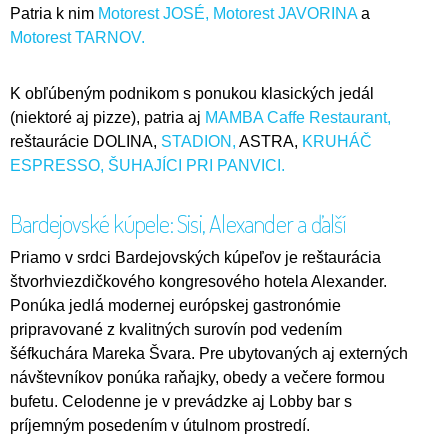
Patria k nim
Motorest JOSÉ,
Motorest JAVORINA
a
Motorest TARNOV.
K obľúbeným podnikom s ponukou klasických jedál
(niektoré aj pizze), patria aj
MAMBA Caffe Restaurant,
reštaurácie DOLINA,
STADION,
ASTRA,
KRUHÁČ
ESPRESSO,
ŠUHAJÍCI PRI PANVICI.
Bardejovské kúpele: Sisi, Alexander a ďalší
Priamo v srdci Bardejovských kúpeľov je reštaurácia
štvorhviezdičkového kongresového hotela Alexander.
Ponúka jedlá modernej európskej gastronómie
pripravované z kvalitných surovín pod vedením
šéfkuchára Mareka Švara. Pre ubytovaných aj externých
návštevníkov ponúka raňajky, obedy a večere formou
bufetu. Celodenne je v prevádzke aj Lobby bar s
príjemným posedením v útulnom prostredí.