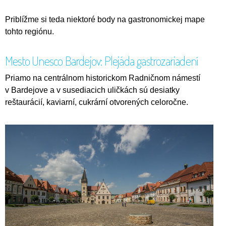
Priblížme si teda niektoré body na gastronomickej mape
tohto regiónu.
Mesto Unesco Bardejov: Plejáda gastrozariadení
Priamo na centrálnom historickom Radničnom námestí
v Bardejove a v susediacich uličkách sú desiatky
reštaurácií, kaviarní, cukrární otvorených celoročne.