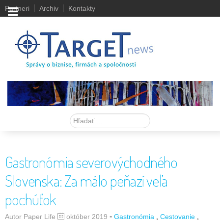
Partneri
Archiv
Kontakty
Hľadať
Gastronómia severovýchodného
Slovenska: Za málo peňazí veľa
pochúťok
-
Autor Paper Life
október 2019
Gastronómia
Cestovanie