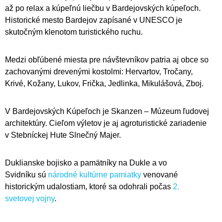
až po relax a kúpeľnú liečbu v Bardejovských kúpeľoch.
Historické mesto Bardejov zapísané v UNESCO je
skutočným klenotom turistického ruchu.
Medzi obľúbené miesta pre návštevníkov patria aj obce so
zachovanými drevenými kostolmi: Hervartov, Tročany,
Krivé, Kožany, Lukov, Frička, Jedlinka, Mikulášová, Zboj.
V Bardejovských Kúpeľoch je Skanzen – Múzeum ľudovej
architektúry. Cieľom výletov je aj agroturistické zariadenie
v Stebníckej Hute Slnečný Majer.
Duklianske bojisko a pamätníky na Dukle a vo
Svidníku sú
národné kultúrne pamiatky
venované
historickým udalostiam, ktoré sa odohrali počas
2.
svetovej vojny
.