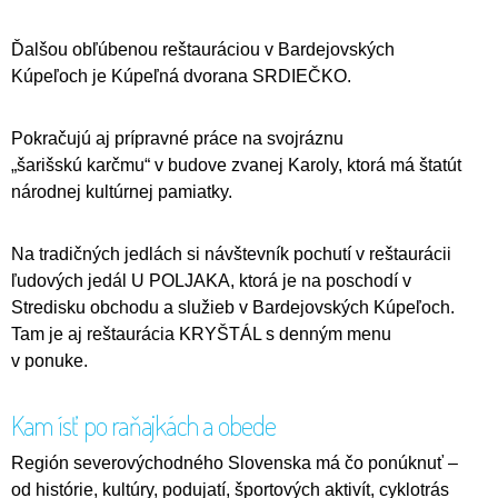
Ďalšou obľúbenou reštauráciou v Bardejovských
Kúpeľoch je Kúpeľná dvorana SRDIEČKO.
Pokračujú aj prípravné práce na svojráznu
„šarišskú karčmu“ v budove zvanej Karoly, ktorá má štatút
národnej kultúrnej pamiatky.
Na tradičných jedlách si návštevník pochutí v reštaurácii
ľudových jedál U POLJAKA, ktorá je na poschodí v
Stredisku obchodu a služieb v Bardejovských Kúpeľoch.
Tam je aj reštaurácia KRYŠTÁL s denným menu
v ponuke.
Kam ísť po raňajkách a obede
Región severovýchodného Slovenska má čo ponúknuť –
od histórie, kultúry, podujatí, športových aktivít, cyklotrás