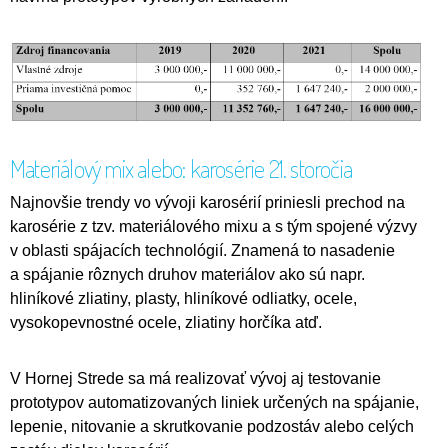
Materiálový mix alebo: karosérie 21. storočia
Najnovšie trendy vo vývoji karosérií priniesli prechod na
karosérie z tzv. materiálového mixu a s tým spojené výzvy
v oblasti spájacích technológií. Znamená to nasadenie
a spájanie rôznych druhov materiálov ako sú napr.
hliníkové zliatiny, plasty, hliníkové odliatky, ocele,
vysokopevnostné ocele, zliatiny horčíka atď.
V Hornej Strede sa má realizovať vývoj aj testovanie
prototypov automatizovaných liniek určených na spájanie,
lepenie, nitovanie a skrutkovanie podzostáv alebo celých