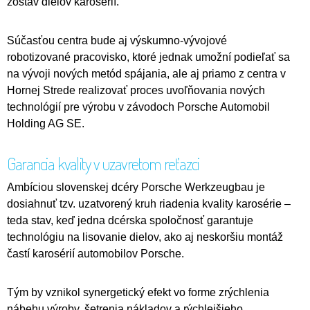
zostáv dielov karosérií.
Súčasťou centra bude aj výskumno-vývojové
robotizované pracovisko, ktoré jednak umožní podieľať sa
na vývoji nových metód spájania, ale aj priamo z centra v
Hornej Strede realizovať proces uvoľňovania nových
technológií pre výrobu v závodoch Porsche Automobil
Holding AG SE.
Garancia kvality v uzavretom reťazci
Ambíciou slovenskej dcéry Porsche Werkzeugbau je
dosiahnuť tzv. uzatvorený kruh riadenia kvality karosérie –
teda stav, keď jedna dcérska spoločnosť garantuje
technológiu na lisovanie dielov, ako aj neskoršiu montáž
častí karosérií automobilov Porsche.
Tým by vznikol synergetický efekt vo forme zrýchlenia
nábehu výroby, šetrenia nákladov a rýchlejšieho