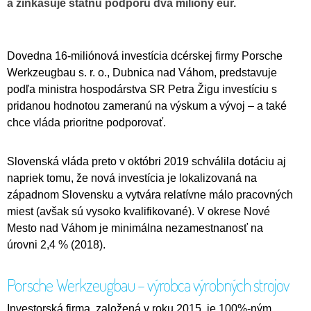
a zinkasuje štátnu podporu dva milióny eur.
Dovedna 16-miliónová investícia dcérskej firmy Porsche
Werkzeugbau s. r. o., Dubnica nad Váhom, predstavuje
podľa ministra hospodárstva SR Petra Žigu investíciu s
pridanou hodnotou zameranú na výskum a vývoj – a také
chce vláda prioritne podporovať.
Slovenská vláda preto v októbri 2019 schválila dotáciu aj
napriek tomu, že nová investícia je lokalizovaná na
západnom Slovensku a vytvára relatívne málo pracovných
miest (avšak sú vysoko kvalifikované). V okrese Nové
Mesto nad Váhom je minimálna nezamestnanosť na
úrovni 2,4 % (2018).
Porsche Werkzeugbau – výrobca výrobných strojov
Investorská firma, založená v roku 2015, je 100%-ným