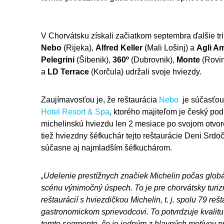
V Chorvátsku získali začiatkom septembra ďalšie tri
Nebo
(Rijeka),
Alfred Keller
(Mali Lošinj) a
Agli Am
Pelegrini
(Šibenik),
360º
(Dubrovnik),
Monte
(Rovin
a
LD Terrace
(Korčula) udržali svoje hviezdy.
Zaujímavosťou je, že reštaurácia
Nebo
je súčasťou
Hotel Resort & Spa
, ktorého majiteľom je český pod
michelinskú hviezdu len 2 mesiace po svojom otvore
tiež hviezdny šéfkuchár tejto reštaurácie Deni Srdoč
súčasne aj najmladším šéfkuchárom.
„Udelenie prestížnych značiek Michelin počas globá
scénu výnimočný úspech. To je pre chorvátsky turizm
reštaurácií s hviezdičkou
Michelin
, t. j. spolu 79 r
gastronomickom sprievodcovi. To potvrdzuje kvalitu 
tomto segmente, čo je jedným z hlavných motívov 