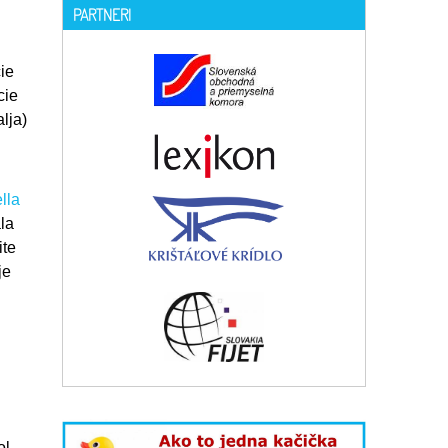
PARTNERI
ie
cie
lja)
lla
la
ite
je
ol