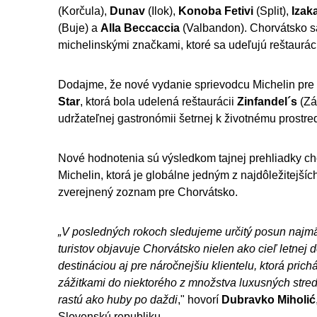
(Korčula),
Dunav
(Ilok),
Konoba Fetivi
(Split),
Izak
(Buje) a
Alla Beccaccia
(Valbandon). Chorvátsko sa
michelinskými značkami, ktoré sa udeľujú reštaurá
Dodajme, že nové vydanie sprievodcu Michelin pr
Star
, ktorá bola udelená reštaurácii
Zinfandel´s
(Zá
udržateľnej gastronómii šetrnej k životnému prostred
Nové hodnotenia sú výsledkom tajnej prehliadky cho
Michelin, ktorá je globálne jedným z najdôležitejší
zverejnený zoznam pre Chorvátsko.
„
V posledných rokoch sledujeme určitý posun najmä
turistov objavuje Chorvátsko nielen ako cieľ letnej
destináciou aj pre náročnejšiu klientelu, ktorá pr
zážitkami do niektorého z množstva luxusných stredí
rastú ako huby po daždi
," hovorí
Dubravko Miholić
Slovenskú republiku.