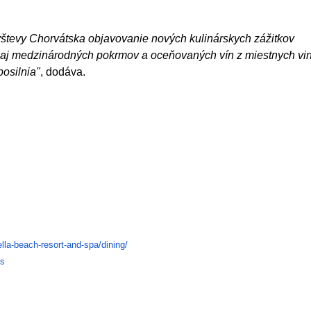
ávštevy Chorvátska objavovanie nových kulinárskych zážitkov
 aj medzinárodných pokrmov a oceňovaných vín z miestnych vin
posilnia"
, dodáva.
ella-beach-resort-and-spa/
dining/
ts