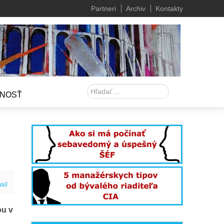
Partneri
Archiv
Kontakty
Hľadať
NOSŤ
ail
ou v