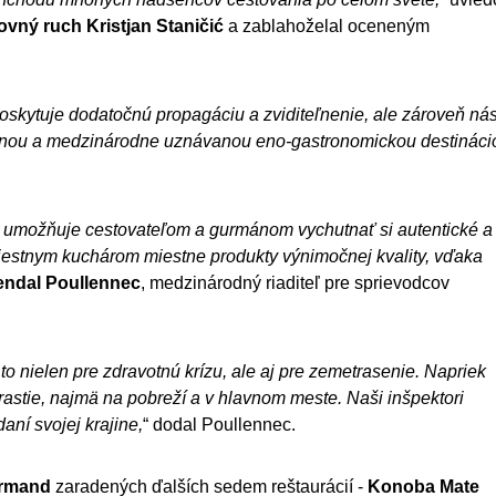
vný ruch Kristjan Staničić
a zablahoželal oceneným
oskytuje dodatočnú propagáciu a zviditeľnenie, ale zároveň ná
ntnou a medzinárodne uznávanou eno-gastronomickou destináci
rá umožňuje cestovateľom a gurmánom vychutnať si autentické a
iestnym kuchárom miestne produkty výnimočnej kvality, vďaka
ndal Poullennec
, medzinárodný riaditeľ pre sprievodcov
o nielen pre zdravotnú krízu, ale aj pre zemetrasenie.
Napriek
astie, najmä na pobreží a v hlavnom meste. Naši inšpektori
daní svojej krajine,
“ dodal Poullennec.
rmand
zaradených ďalších sedem reštaurácií -
Konoba Mate