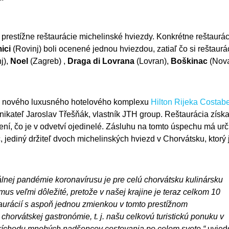
 prestížne reštaurácie michelinské hviezdy. Konkrétne reštaurác
ici
(Rovinj) boli ocenené jednou hviezdou, zatiaľ čo si reštaurá
j),
Noel
(Zagreb) ,
Draga di Lovrana
(Lovran),
Boškinac
(Nova
 nového luxusného hotelového komplexu
Hilton Rijeka Costabe
nikateľ Jaroslav Třešňák, vlastník JTH group. Reštaurácia získa
ní, čo je v odvetví ojedinelé. Zásluhu na tomto úspechu má urč
, jediný držiteľ dvoch michelinských hviezd v Chorvátsku, ktorý 
lnej pandémie koronavírusu je pre celú chorvátsku kulinársku
us veľmi dôležité, pretože v našej krajine je teraz celkom 10
eštaurácií s aspoň jednou zmienkou v tomto prestížnom
chorvátskej gastronómie, t. j. našu celkovú turistickú ponuku v
príchodu mnohých nadšencov cestovania po celom svete,“
uvied