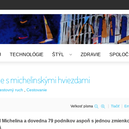
U
TECHNOLÓGIE
ŠTÝL
ZDRAVIE
SPOLOČ
ácie s michelinskými hviezdami
estovný ruch
Cestovanie
Veľkosť písma
Tlačiť
Em
 od Michelina a dovedna 79 podnikov aspoň s jednou zmienk
.