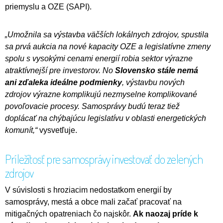
priemyslu a OZE (SAPI).
„
Umožnila sa výstavba väčších lokálnych zdrojov, spustila
sa prvá aukcia na nové kapacity OZE a legislatívne zmeny
spolu s vysokými cenami energií robia sektor výrazne
atraktívnejší pre investorov. No
Slovensko stále nemá
ani zďaleka ideálne podmienky
, výstavbu nových
zdrojov výrazne komplikujú nezmyselne komplikované
povoľovacie procesy. Samosprávy budú teraz tiež
doplácať na chýbajúcu legislatívu v oblasti energetických
komunít,“
vysvetľuje.
Príležitosť pre samosprávy investovať do zelených
zdrojov
V súvislosti s hroziacim nedostatkom energií by
samosprávy, mestá a obce mali začať pracovať na
mitigačných opatreniach čo najskôr.
Ak naozaj príde k