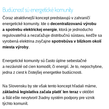
Budúcnosť sú energetické komunity
Čoraz atraktívnejší koncept predstavujú v zahraničí
energetické komunity. Ide o
decentralizovanú výrobu
a spotrebu elektrickej energie
, ktorá je jednoducho
regulovateľná a nezaťažuje distribučnú sústavu, keďže sa
vyrobená elektrina zvyčajne
spotrebúva v blízkom okolí
miesta výroby
.
Energetické komunity sú často úplne sebestačné
a nezávislé od cien komodít, či energií. Je to, nepochybne,
jedna z ciest k čistejšej energetike budúcnosti.
Na Slovensku by ste však tento koncept hľadali márne,
základná legislatíva začala platiť len teraz
v októbri
a štát ešte nevytvoril žiadny systém podpory pre vznik
týchto komunít.