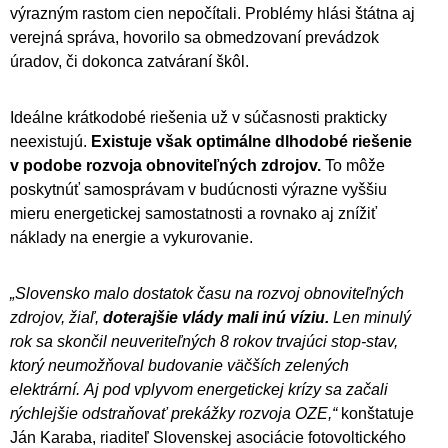
výrazným rastom cien nepočítali. Problémy hlási štátna aj
verejná správa, hovorilo sa obmedzovaní prevádzok
úradov, či dokonca zatváraní škôl.
Ideálne krátkodobé riešenia už v súčasnosti prakticky
neexistujú.
Existuje však optimálne dlhodobé riešenie
v podobe rozvoja obnoviteľných zdrojov.
To môže
poskytnúť samosprávam v budúcnosti výrazne vyššiu
mieru energetickej samostatnosti a rovnako aj znížiť
náklady na energie a vykurovanie.
„Slovensko malo dostatok času na rozvoj obnoviteľných
zdrojov, žiaľ,
doterajšie vlády mali inú víziu.
Len minulý
rok sa skončil neuveriteľných 8 rokov trvajúci stop-stav,
ktorý neumožňoval budovanie väčších zelených
elektrární. Aj pod vplyvom energetickej krízy sa začali
rýchlejšie odstraňovať prekážky rozvoja OZE
,“
konštatuje
Ján Karaba, riaditeľ Slovenskej asociácie fotovoltického