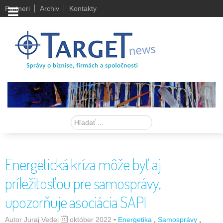
Partneri
Archiv
Kontakty
Hľadať
Energetická kríza môže byť aj
príležitosťou pre samosprávy,
upozorňuje asociácia SAPI
-
Autor Juraj Vedej
október 2022
Energetika
Samosprávy