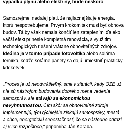
výpadku plynu alebo elektriny, bude neskoro.
Samozrejme, naďalej platí, že najlacnejšia je energia,
ktorú nespotrebujeme. Prvým krokom tak musí byť obnova
budov. Tá by však nemala končiť len zateplením, ďaleko
väčší efekt prinesie kompletná renovácia, s využitím
technologických riešení vrátane obnoviteľných zdrojov.
Ideálna je v tomto prípade fotovoltika
alebo solárna
termika, keďže solárne panely sa dajú umiestniť prakticky
kdekoľvek.
„Proces je už neodvrátiteľný, sme v situácii, kedy OZE už
nie sú nástrojom budovania dobrého mena vedenia
samospráv, ale
stávajú sa ekonomickou
nevyhnutnosťou.
Čím skôr sa obnoviteľné zdroje
implementujú, tým rýchlejšie získajú samosprávy, mestá
a obce, energetickú sebestačnosť, čo sa následne odrazí
aj v ich rozpočtoch,“
pripomína Ján Karaba.