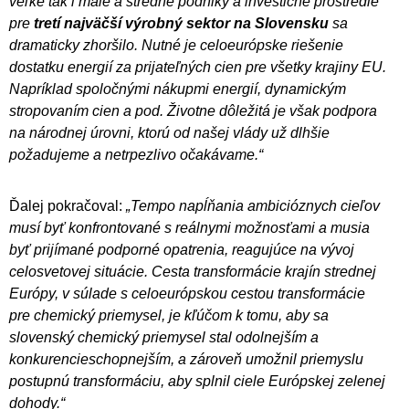
veľké tak i malé a stredné podniky a investičné prostredie
pre
tretí najväčší výrobný sektor na Slovensku
sa
dramaticky zhoršilo. Nutné je celoeurópske riešenie
dostatku energií za prijateľných cien pre všetky krajiny EU.
Napríklad spoločnými nákupmi energií, dynamickým
stropovaním cien a pod. Životne dôležitá je však podpora
na národnej úrovni, ktorú od našej vlády už dlhšie
požadujeme a netrpezlivo očakávame.“
Ďalej pokračoval:
„Tempo napĺňania ambicióznych cieľov
musí byť konfrontované s reálnymi možnosťami a musia
byť prijímané podporné opatrenia, reagujúce na vývoj
celosvetovej situácie. Cesta transformácie krajín strednej
Európy, v súlade s celoeurópskou cestou transformácie
pre chemický priemysel, je kľúčom k tomu, aby sa
slovenský chemický priemysel stal odolnejším a
konkurencieschopnejším, a zároveň umožnil priemyslu
postupnú transformáciu, aby splnil ciele Európskej zelenej
dohody.“