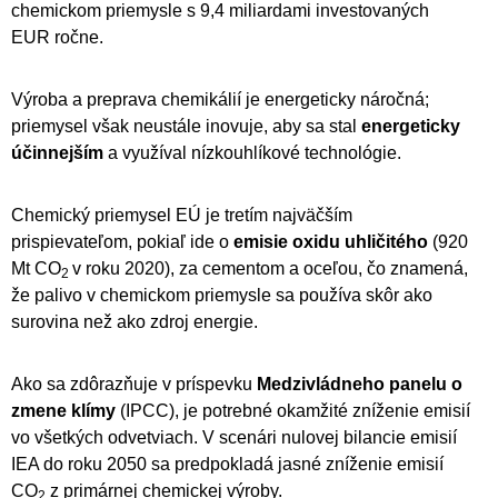
chemickom priemysle s 9,4 miliardami investovaných
EUR ročne.
Výroba a preprava chemikálií je energeticky náročná;
priemysel však neustále inovuje, aby sa stal
energeticky
účinnejším
a využíval nízkouhlíkové technológie.
Chemický priemysel EÚ je tretím najväčším
prispievateľom, pokiaľ ide o
emisie oxidu uhličitého
(920
Mt CO
v roku 2020), za cementom a oceľou, čo znamená,
2
že palivo v chemickom priemysle sa používa skôr ako
surovina než ako zdroj energie.
Ako sa zdôrazňuje v príspevku
Medzivládneho panelu o
zmene klímy
(IPCC), je potrebné okamžité zníženie emisií
vo všetkých odvetviach. V scenári nulovej bilancie emisií
IEA do roku 2050 sa predpokladá jasné zníženie emisií
CO
z primárnej chemickej výroby.
2