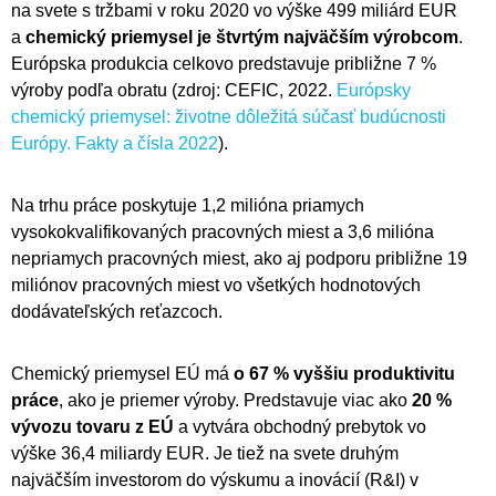
na svete s tržbami v roku 2020 vo výške 499 miliárd EUR
a
chemický priemysel je štvrtým najväčším výrobcom
.
Európska produkcia celkovo predstavuje približne 7 %
výroby podľa obratu (zdroj: CEFIC, 2022.
Európsky
chemický priemysel: životne dôležitá súčasť budúcnosti
Európy. Fakty a čísla 2022
).
Na trhu práce poskytuje 1,2 milióna priamych
vysokokvalifikovaných pracovných miest a 3,6 milióna
nepriamych pracovných miest, ako aj podporu približne 19
miliónov pracovných miest vo všetkých hodnotových
dodávateľských reťazcoch.
Chemický priemysel EÚ má
o 67 % vyššiu produktivitu
práce
, ako je priemer výroby. Predstavuje viac ako
20 %
vývozu tovaru z EÚ
a vytvára obchodný prebytok vo
výške 36,4 miliardy EUR. Je tiež na svete druhým
najväčším investorom do výskumu a inovácií (R&I) v