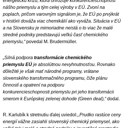
energetickú krízu, ktorá ohrozuje konkurencieschopnosť
nášho priemyslu a tým celej výroby v EÚ. Zvoní na
poplach, pričom varovným signálom je, že EÚ po prvýkrát
v histórii dováža viac chemikálií ako vyváža. Situácia v EÚ
a na Slovensku je mimoriadne neistá o to viac že malé
stredné podniky predstavujú veľkú časť chemického
priemyslu,“
povedal M. Brudermüller.
„Silná podpora
transformácie chemického
priemyslu EÚ
je absolútnou nevyhnutnosťou. Rovnako
dôležité je však mať národné programy, vrátane
slovenského transformačného programu, čiže plánu
činností a opatrení na podporu
konkurencieschopnosti priemyslu pri jeho transformácii
smerom k
Európskej zelenej dohode (Green deal),“
dodal.
R. Karlubík k stretnutiu ďalej uviedol:
,,Prudko rastúce ceny
energií vážne zasiahli slovenský chemický priemysel, ako