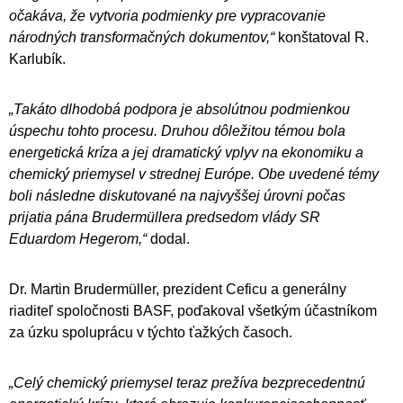
očakáva, že vytvoria podmienky pre vypracovanie
národných transformačných dokumentov,“
konštatoval R.
Karlubík.
„Takáto dlhodobá podpora je absolútnou podmienkou
úspechu tohto procesu. Druhou dôležitou témou bola
energetická kríza a jej dramatický vplyv na ekonomiku a
chemický priemysel v strednej Európe.
Obe uvedené témy
boli následne diskutované na najvyššej úrovni počas
prijatia pána Brudermüllera predsedom vlády SR
Eduardom Hegerom,“
dodal.
Dr. Martin Brudermüller, prezident Ceficu a generálny
riaditeľ spoločnosti BASF, poďakoval všetkým účastníkom
za úzku spoluprácu v týchto ťažkých časoch.
„Celý chemický priemysel teraz prežíva bezprecedentnú