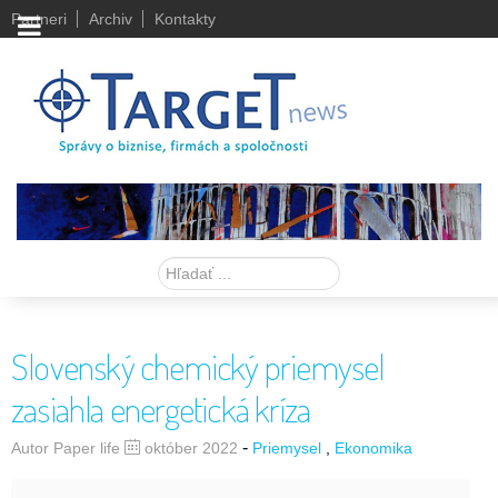
Partneri
Archiv
Kontakty
Hľadať
Slovenský chemický priemysel
zasiahla energetická kríza
-
Autor Paper life
október 2022
Priemysel
Ekonomika