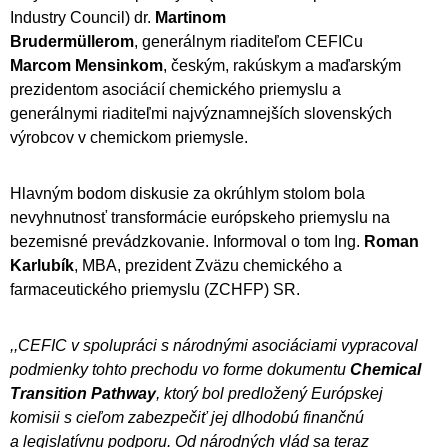
Industry Council) dr.
Martinom
Brudermüllerom
,
generálnym riaditeľom CEFICu
Marcom Mensinkom
, českým, rakúskym a maďarským
prezidentom asociácií chemického priemyslu a
generálnymi riaditeľmi najvýznamnejších slovenských
výrobcov v chemickom priemysle.
Hlavným bodom diskusie za okrúhlym stolom bola
nevyhnutnosť transformácie európskeho priemyslu na
bezemisné prevádzkovanie. Informoval o tom Ing.
Roman
Karlubík
, MBA, prezident Zväzu chemického a
farmaceutického priemyslu (ZCHFP) SR.
,,CEFIC v spolupráci s národnými asociáciami vypracoval
podmienky tohto prechodu vo forme dokumentu
Chemical
Transition Pathway
, ktorý bol predložený Európskej
komisii s cieľom zabezpečiť jej dlhodobú finančnú
a legislatívnu podporu. Od národných vlád sa teraz