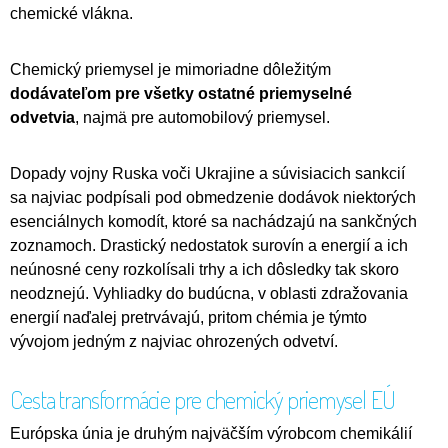
chemické vlákna.
Chemický priemysel je mimoriadne dôležitým
dodávateľom pre všetky ostatné priemyselné
odvetvia
, najmä pre automobilový priemysel.
Dopady vojny Ruska voči Ukrajine a súvisiacich sankcií
sa najviac podpísali pod obmedzenie dodávok niektorých
esenciálnych komodít, ktoré sa nachádzajú na sankčných
zoznamoch. Drastický nedostatok surovín a energií a ich
neúnosné ceny rozkolísali trhy a ich dôsledky tak skoro
neodznejú. Vyhliadky do budúcna, v oblasti zdražovania
energií naďalej pretrvávajú, pritom chémia je týmto
vývojom jedným z najviac ohrozených odvetví.
Cesta transformácie pre chemický priemysel EÚ
Európska únia je druhým najväčším výrobcom chemikálií