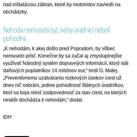
nad inštaláciou zábran, ktoré by motoristov naviedli na
obchádzky.
Nehoda nemusela byť, keby úradníci neboli
pohodlní
„K nehodám, k akej došlo pred Popradom, by vôbec
nemuselo prísť. Konečne by sa začal aj zmysluplnejšie
využívať Národný systém dopravných informácií, ktorý stál
daňových poplatníkov 14 miliónov eur,“ tvrdí O. Matej.
„Preventívnemu uzatváraniu rizikových úsekov ciest už
dnes nič nebráni, jedine pohodlnosť štátnych úradníkov,
ktorí sa boja niesť zodpovednosť za stav ciest, na ktorých
neskôr dochádza k nehodám,“ dodal.
IDH