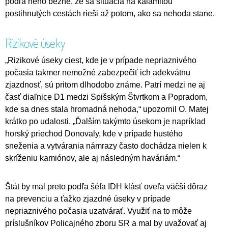
podľa neho bežné, že sa situácia na kalamitou
postihnutých cestách rieši až potom, ako sa nehoda stane.
Rizikové úseky
„Rizikové úseky ciest, kde je v prípade nepriaznivého
počasia takmer nemožné zabezpečiť ich adekvátnu
zjazdnosť, sú pritom dlhodobo známe. Patrí medzi ne aj
časť diaľnice D1 medzi Spišským Štvrtkom a Popradom,
kde sa dnes stala hromadná nehoda,“ upozornil O. Matej
krátko po udalosti. „Ďalším takýmto úsekom je napríklad
horský priechod Donovaly, kde v prípade hustého
sneženia a vytvárania námrazy často dochádza nielen k
skríženiu kamiónov, ale aj následným haváriám.“
Štát by mal preto podľa šéfa IDH klásť oveľa väčší dôraz
na prevenciu a ťažko zjazdné úseky v prípade
nepriaznivého počasia uzatvárať. Využiť na to môže
príslušníkov Policajného zboru SR a mal by uvažovať aj