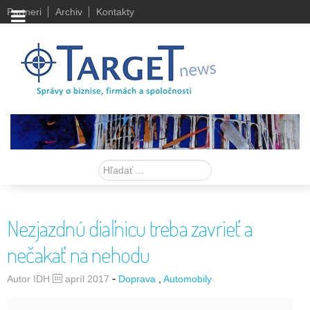
Partneri
Archiv
Kontakty
Hľadať
Nezjazdnú diaľnicu treba zavrieť a
nečakať na nehodu
-
Autor IDH
apríl 2017
Doprava
Automobily