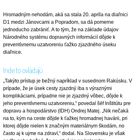
Hromadným nehodám, aká sa stala 20. apríla na diaľnici
D1 medzi Jánovcami a Popradom, sa dá pomerne
jednoducho zabrániť. A to tým, že na základe údajov
Národného systému dopravných informácií dôjde k
preventívnemu uzatvoreniu ťažko zjazdného úseku
diaľnice.
Inde to ovládajú
„Takýto prístup je bežný napríklad v susednom Rakúsku. V
prípade, že je úsek cesty zjazdný iba s výraznými
komplikáciami, prípadne nie je zjazdný vôbec, dôjde k
jeho preventívnemu uzatvoreniu,“ povedal šéf Inštitútu pre
dopravu a hospodárstvo (IDH) Ondrej Matej. „Nik nečaká
na to, kým na ceste dôjde k ťažkej hromadnej havárii, pri
ktorej dôjde nielen k značným materiálnym škodám, no
často aj k ujme na zdraví,“ dodal. Na Slovensku je však