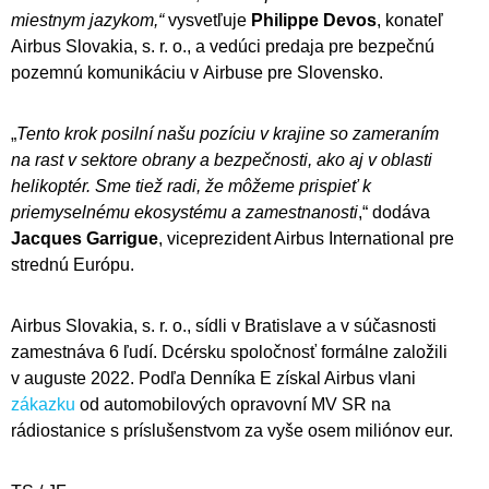
miestnym jazykom,“
vysvetľuje
Philippe Devos
, konateľ
Airbus Slovakia, s. r. o., a vedúci predaja pre bezpečnú
pozemnú komunikáciu v Airbuse pre Slovensko.
„
Tento krok posilní našu pozíciu v krajine so zameraním
na rast v sektore obrany a bezpečnosti, ako aj v oblasti
helikoptér. Sme tiež radi, že môžeme prispieť k
priemyselnému ekosystému a zamestnanosti
,“ dodáva
Jacques Garrigue
, viceprezident Airbus International pre
strednú Európu.
Airbus Slovakia, s. r. o., sídli v Bratislave a v súčasnosti
zamestnáva 6 ľudí. Dcérsku spoločnosť formálne založili
v auguste 2022. Podľa Denníka E získal Airbus vlani
zákazku
od automobilových opravovní MV SR na
rádiostanice s príslušenstvom za vyše osem miliónov eur.