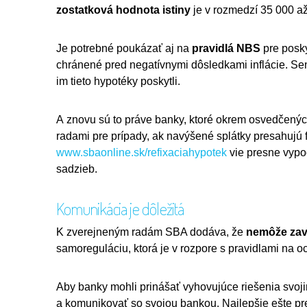
zostatková hodnota istiny
je v rozmedzí 35 000 až
Je potrebné poukázať aj na
pravidlá NBS
pre posk
chránené pred negatívnymi dôsledkami inflácie. Sen
im tieto hypotéky poskytli.
A znovu sú to práve banky, ktoré okrem osvedčených
radami pre prípady, ak navýšené splátky presahujú 
www.sbaonline.sk/refixaciahypotek
vie presne vypoč
sadzieb.
Komunikácia je dôležitá
K zverejneným radám SBA dodáva, že
nemôže zavi
samoreguláciu, ktorá je v rozpore s pravidlami na o
Aby banky mohli prinášať vyhovujúce riešenia svoji
a komunikovať so svojou bankou. Najlepšie ešte pr