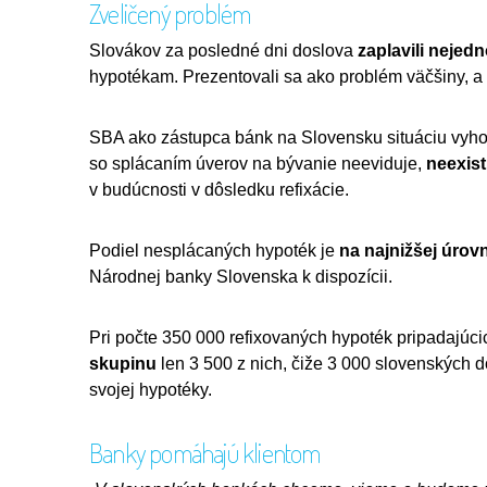
Zveličený problém
Slovákov za posledné dni doslova
zaplavili nejed
hypotékam. Prezentovali sa ako problém väčšiny, a pr
SBA ako zástupca bánk na Slovensku situáciu vyhod
so splácaním úverov na bývanie neeviduje,
neexist
v budúcnosti v dôsledku refixácie.
Podiel nesplácaných hypoték je
na najnižšej úrovn
Národnej banky Slovenska k dispozícii.
Pri počte 350 000 refixovaných hypoték pripadajúc
skupinu
len 3 500 z nich, čiže 3 000 slovenských 
svojej hypotéky.
Banky pomáhajú klientom