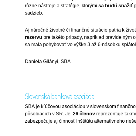
rôzne nástroje a stratégie, ktorými
sa budú snažiť
sadzieb.
Aj náročné životné či finančné situácie patria k živo
rezervu
pre takéto prípady, napríklad pravidelným o
sa mala pohybovať vo výške 3 až 6-násobku splátok
Daniela Gilányi, SBA
Slovenská banková asociácia
SBA je kľúčovou asociáciou v slovenskom finančno
pôsobiacich v SR. Jej
26 členov
reprezentuje takm
zabezpečuje aj činnosť Inštitútu alternatívneho rie