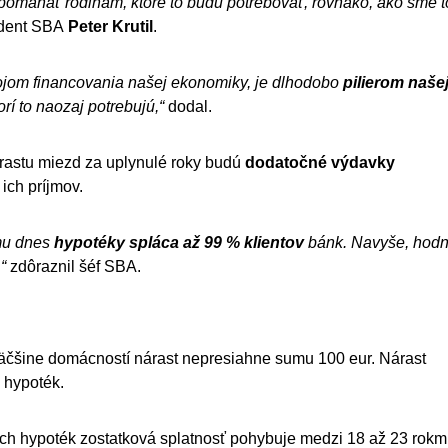
máhať rodinám, ktoré to budú potrebovať, rovnako, ako sme t
ident SBA
Peter Krutil
.
drojom financovania našej ekonomiky, je dlhodobo
pilierom naše
í to naozaj potrebujú,“
dodal.
árastu miezd za uplynulé roky budú
dodatočné výdavky
ich príjmov.
omu dnes
hypotéky spláca až 99 % klientov
bánk. Navyše, hodn
“
zdôraznil šéf SBA.
väčšine domácností nárast nepresiahne sumu 100 eur. Nárast
 hypoték.
ch hypoték zostatková splatnosť pohybuje medzi 18 až 23 rokmi