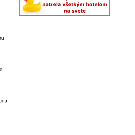
ru
je
ania