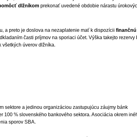
 pomôcť dlžníkom
prekonať uvedené obdobie nárastu úrokový
tu, a preto je doslova na nezaplatenie mať k dispozícii
finančnú
dkladaním časti príjmov na sporiaci účet. Výška takejto rezervy 
 všetkých úverov dlžníka.
m sektore a jedinou organizáciou zastupujúcu záujmy bánk
er 100 % slovenského bankového sektora. Asociácia okrem iné
šenia sporov SBA.