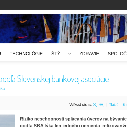
U
TECHNOLÓGIE
ŠTÝL
ZDRAVIE
SPOLOČ
podľa Slovenskej bankovej asociácie
ika
Veľkosť písma
Tlačiť
Em
Riziko neschopnosti splácania úverov na bývanie
podľa SBA týka len jedného percenta refixovaný