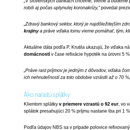
„V slovenských bankách chceme, vieme a budeme po
robili aj počas uplynulej koronakrízy,“
povedal prez
„Zdravý bankový sektor, ktorý je najdôležitejším z
krajiny
a práve vďaka tomu vieme pomáhať, tým, ktor
Aktuálne dáta podľa P. Krutila ukazujú, že vďaka n
domácností
v čase refixácie hypoték na úrovni 5 % 
„Práve rast príjmov je jedným z dôvodov, vďaka č
ich nehnuteľností za toto obdobie vzrástli až o 70 %,
Ako narastú splátky
Klientom splátky
v priemere vzrastú o 92 eur
, vo 
splátok presahujúci 20 % príjmu nastane iba pri 1 %
Podľa údajov NBS sa v prípade polovice refixovaný