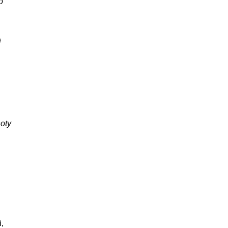
o
j
oty
,