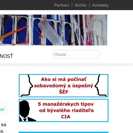
Partneri
Archiv
Kontakty
Hľadať
NOSŤ
ail
 sa
ch