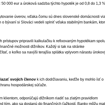
 50 000 eur a úroková sadzba týchto hypoték je od 0,8 do 1,3 %
ytovanie úverov, vďaka čomu sú dnes slovenské domácnosti vi
 o bývaní si Slováci vedeli splniť vďaka stabilným bankám, kto
 prístupov pripravili kalkulačku k refixovaným hypotékam spolu
finančné možnosti dlžníkov. Každý si tak na stránke
ítať, o koľko sa navýši terajšia splátka vplyvom nárastu úrokov
azať svojich členov
k ich dodržiavaniu, keďže by mohlo ísť o
chranu hospodárskej súťaže.​
m klientom, odporúčajú dlžníkom riadiť sa zlatým pravidlom
ed tým, ako sa dostanú do finančných ťažkostí. Banky môžu ma