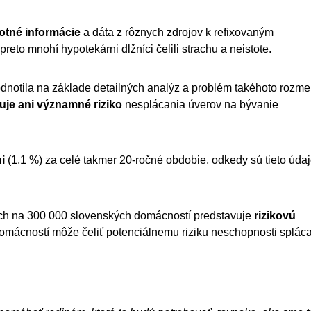
notné informácie
a dáta z rôznych zdrojov k refixovaným
eto mnohí hypotekárni dlžníci čelili strachu a neistote.
notila na základe detailných analýz a problém takéhoto rozme
uje ani významné riziko
nesplácania úverov na bývanie
i
(1,1 %) za celé takmer 20-ročné obdobie, odkedy sú tieto úda
ich na 300 000 slovenských domácností predstavuje
rizikovú
domácností môže čeliť potenciálnemu riziku neschopnosti splác