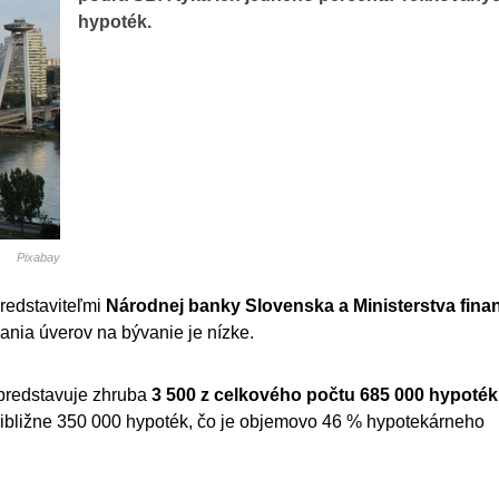
hypoték.
Pixabay
redstaviteľmi
Národnej banky Slovenska a Ministerstva finan
ania úverov na bývanie je nízke.
 predstavuje zhruba
3 500 z celkového počtu 685 000 hypoték
ribližne 350 000 hypoték, čo je objemovo 46 % hypotekárneho