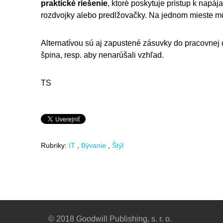
praktické riešenie
, ktoré poskytuje prístup k napá
rozdvojky alebo predlžovačky. Na jednom mieste mô
Alternatívou sú aj zapustené zásuvky do pracovnej 
špina, resp. aby nenarúšali vzhľad.
TS
Rubriky:
IT
Bývanie
Štýl
© 2018 Goodwill Publishing, s. r. o.