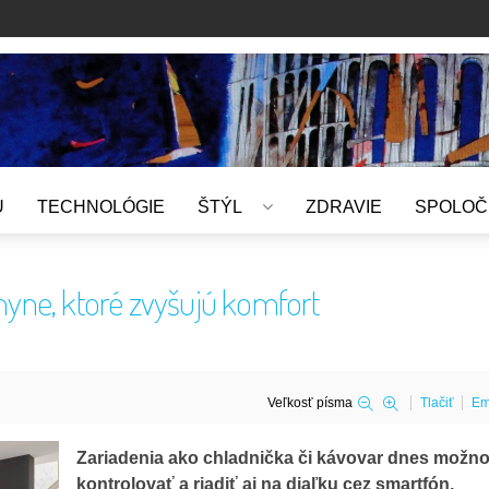
U
TECHNOLÓGIE
ŠTÝL
ZDRAVIE
SPOLOČ
yne, ktoré zvyšujú komfort
Veľkosť písma
Tlačiť
Em
Zariadenia ako chladnička či kávovar dnes možn
kontrolovať a riadiť aj na diaľku cez smartfón.