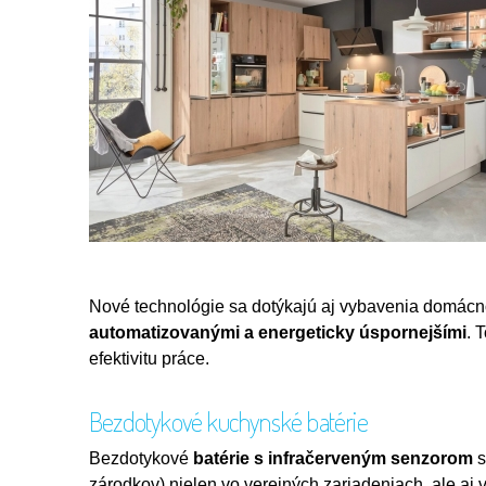
Nové technológie sa dotýkajú aj vybavenia domácn
automatizovanými a energeticky úspornejšími
. 
efektivitu práce.
Bezdotykové kuchynské batérie
Bezdotykové
batérie s infračerveným senzorom
s
zárodkov) nielen vo verejných zariadeniach, ale aj