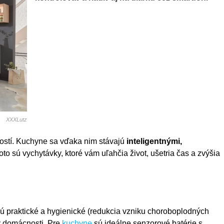
XXXLutz
ostí. Kuchyne sa vďaka nim stávajú
inteligentnými,
Toto sú vychytávky, ktoré vám uľahčia život, ušetria čas a zvýšia
ú praktické a hygienické (redukcia vzniku choroboplodných
 v domácnosti. Pre
kuchyne
sú ideálne senzorové batérie s