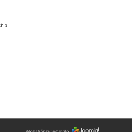
ch a
Webstránky vytvorilo