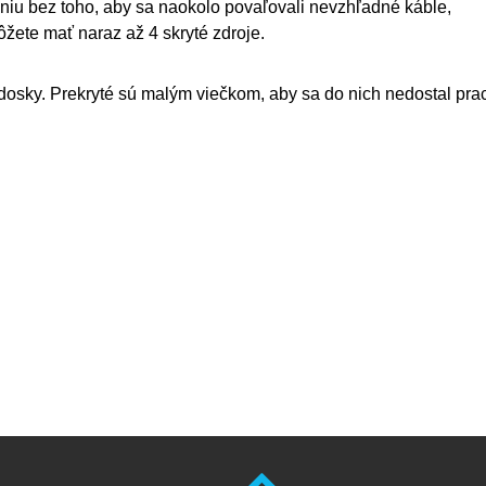
janiu bez toho, aby sa naokolo povaľovali nevzhľadné káble,
žete mať naraz až 4 skryté zdroje.
dosky. Prekryté sú malým viečkom, aby sa do nich nedostal pra