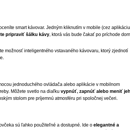
oceníte smart kávovar. Jedným kliknutím v mobile (cez aplikáciu
te pripraviť šálku kávy
, ktorá vás bude čakať po príchode dom
e možnosť inteligentného vstavaného kávovaru, ktorý zjednotí
e.
omocou jednoduchého ovládača alebo aplikácie v mobilnom
treby. Môžete svetlo na diaľku
vypnúť, zapnúť alebo meniť je
lenským stolom pre príjemnú atmosféru pri spoločnej večeri.
ovčeka sú ľahko použiteľné a dostupné. Ide o
elegantné a