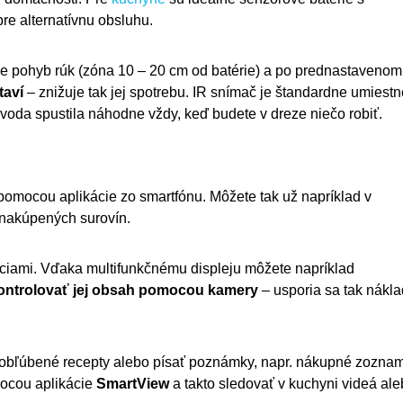
re alternatívnu obsluhu.
je pohyb rúk (zóna 10 – 20 cm od batérie) a po prednastavenom
taví
– znižuje tak jej spotrebu. IR snímač je štandardne umiest
 voda spustila náhodne vždy, keď budete v dreze niečo robiť.
omocou aplikácie zo smartfónu. Môžete tak už napríklad v
 nakúpených surovín.
kciami. Vďaka multifunkčnému displeju môžete napríklad
ontrolovať jej obsah pomocou kamery
– usporia sa tak nákl
 obľúbené recepty alebo písať poznámky, napr. nákupné zoznam
mocou aplikácie
SmartView
a takto sledovať v kuchyni videá al