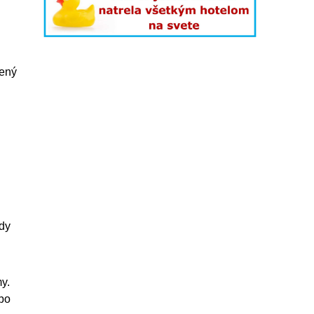
nený
ady
y.
ebo