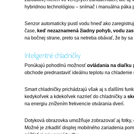
hybridnou technológiou – snímač i manuálna páka p
Senzor automaticky pustí vodu hneď ako zaregistru
čase,
keď nezaznamená žiadny pohyb, vodu zas
na bočnej strane, preto sa netreba obávať, že by sa
Inteligentné chladničky
Ponúkajú pohodlnú možnosť
ovládania na diaľku
p
obchode prednastaviť ideálnu teplotu na chladenie
Smart chladničky prichádzajú však aj s ďalšími fun
kedykoľvek a kdekoľvek nazrieť do chladničky a
sk
na energiu znížením frekvencie otvárania dverí.
Dotyková obrazovka umožňuje zobrazovať aj fotky,
Možné je zrkadliť displej mobilného zariadenia po