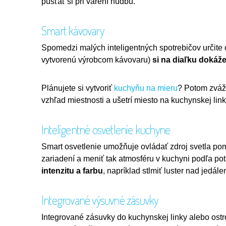
púšťať si pri varení hudbu.
Smart kávovary
Spomedzi malých inteligentných spotrebičov určite 
vytvorenú výrobcom kávovaru)
si na diaľku dokáže
Plánujete si vytvoriť
kuchyňu na mieru
? Potom zvážt
vzhľad miestnosti a ušetrí miesto na kuchynskej link
Inteligentné osvetlenie kuchyne
Smart osvetlenie umožňuje ovládať zdroj svetla p
zariadení a meniť tak atmosféru v kuchyni podľa po
intenzitu a farbu
, napríklad stlmiť luster nad jedá
Integrované výsuvné zásuvky
Integrované zásuvky do kuchynskej linky alebo ostr