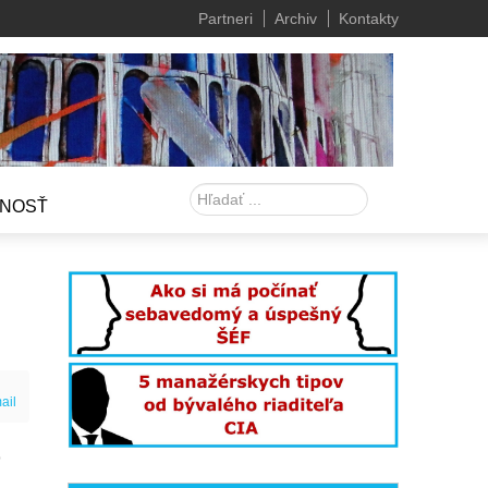
Partneri
Archiv
Kontakty
Hľadať
NOSŤ
ail
o