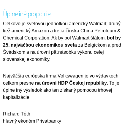
Úplne iné proporcie
Celkovo je svetovou jednotkou americký Walmart, druhý
tiež americký Amazon a tretia čínska China Petroleum &
Chemical Corporation. Ak by bol Walmart štátom,
bol by
25. najväčšou ekonomikou sveta
za Belgickom a pred
Švédskom a na úrovni päťnásobku výkonu celej
slovenskej ekonomiky.
Najväčšia európska firma Volkswagen je vo výdavkoch
celkom presne
na úrovni HDP Českej republiky
. To je
úplne iný výsledok ako ten získaný pomocou trhovej
kapitalizácie.
Richard Tóth
hlavný ekonóm Privatbanky