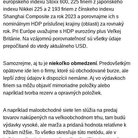
európskeho indexu Stoxx 600, 225 firiem z japonského
indexu Nikkei 225 a 2 193 firiem z čínskeho indexu
Shanghai Composite za rok 2023 a porovnajme ich s
nominálnym HDP príslušnej krajiny (oblasti) za rovnaký
rok. Pri Európe uvažujme s HDP eurozóny plus Veľkej
Británie. Na vzájomnú porovnateľnosť sú všetky údaje
prepočítané do vtedy aktuálneho USD.
Samozrejme, aj tu je
niekoľko obmedzení
. Predovšetkým
opätovne ide len o firmy, ktoré sú obchodované burze, ale
lepší zdroj údajov k dispozícii nemáme. Aj vo výdavkoch
firiem sa môžu objaviť mimoriadne položky alebo
napríklad tvorba rezerv a opravných položiek.
A napríklad maloobchodné siete len slúžia na predaj
tovarov nakúpených na veľkoobchodnom trhu, tam budú
výdavky vysoké, ale marža a pridaná hodnota relatívne k
tržbám nižšie. To všetko skresľuje túto metódu, ale v