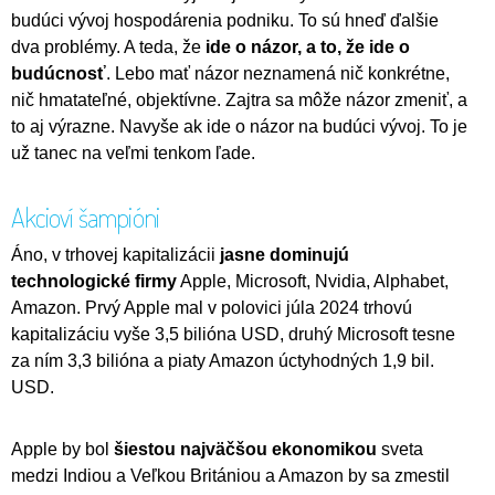
budúci vývoj hospodárenia podniku. To sú hneď ďalšie
dva problémy. A teda, že
ide o názor, a to, že ide o
budúcnosť
. Lebo mať názor neznamená nič konkrétne,
nič hmatateľné, objektívne. Zajtra sa môže názor zmeniť, a
to aj výrazne. Navyše ak ide o názor na budúci vývoj. To je
už tanec na veľmi tenkom ľade.
Akcioví šampióni
Áno, v trhovej kapitalizácii
jasne dominujú
technologické firmy
Apple, Microsoft, Nvidia, Alphabet,
Amazon. Prvý Apple mal v polovici júla 2024 trhovú
kapitalizáciu vyše 3,5 bilióna USD, druhý Microsoft tesne
za ním 3,3 bilióna a piaty Amazon úctyhodných 1,9 bil.
USD.
Apple by bol
šiestou najväčšou ekonomikou
sveta
medzi Indiou a Veľkou Britániou a Amazon by sa zmestil