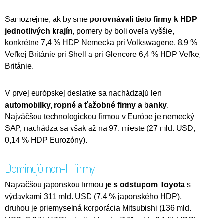
Samozrejme, ak by sme
porovnávali tieto firmy k HDP
jednotlivých krajín
, pomery by boli oveľa vyššie,
konkrétne 7,4 % HDP Nemecka pri Volkswagene, 8,9 %
Veľkej Británie pri Shell a pri Glencore 6,4 % HDP Veľkej
Británie.
V prvej európskej desiatke sa nachádzajú len
automobilky, ropné a ťažobné firmy a banky
.
Najväčšou technologickou firmou v Európe je nemecký
SAP, nachádza sa však až na 97. mieste (27 mld. USD,
0,14 % HDP Eurozóny).
Dominujú non-IT firmy
Najväčšou japonskou firmou
je s odstupom Toyota
s
výdavkami 311 mld. USD (7,4 % japonského HDP),
druhou je priemyselná korporácia Mitsubishi (136 mld.