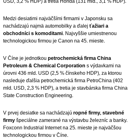
USD, 3,2 % HDP) a tretia Honda (131 mld., 3,1 % HDP).
Medzi desiatimi najväčšími firmami v Japonsku sa
nachádzajú najmä automobilky a ďalej
ťažiari a
obchodníci s komoditami
. Najvyššie umiestnenou
technologickou firmou je Canon na 45. mieste.
V Číne je jednotkou
petrochemická firma China
Petroleum & Chemical Corporation
s výdavkami na
úrovni 436 mld. USD (2,5 % čínskeho HDP), za ktorou
nasleduje ďalšia petrochemická firma PetroChina (402
mld. USD, 2,3 % HDP), a tretia je stavbárska firma China
State Construction Engineering.
V prvej desiatke sa nachádzajú
ropné firmy, stavebné
firmy
špeciálne zamerané na výstavbu železníc a banky.
Foxconn Industrial Internet na 25. mieste je najväčšou
technologickou firmou v Číne.