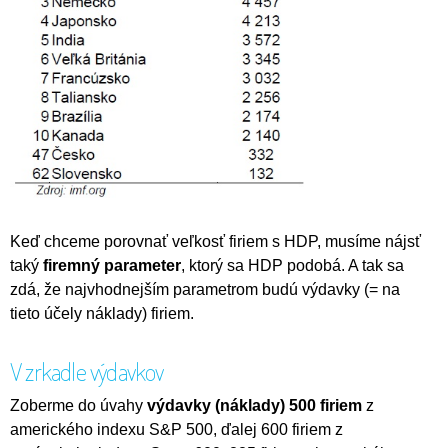
Keď chceme porovnať veľkosť firiem s HDP, musíme nájsť
taký
firemný parameter
, ktorý sa HDP podobá. A tak sa
zdá, že najvhodnejším parametrom budú výdavky (= na
tieto účely náklady) firiem.
V zrkadle výdavkov
Zoberme do úvahy
výdavky (náklady) 500 firiem
z
amerického indexu S&P 500, ďalej 600 firiem z