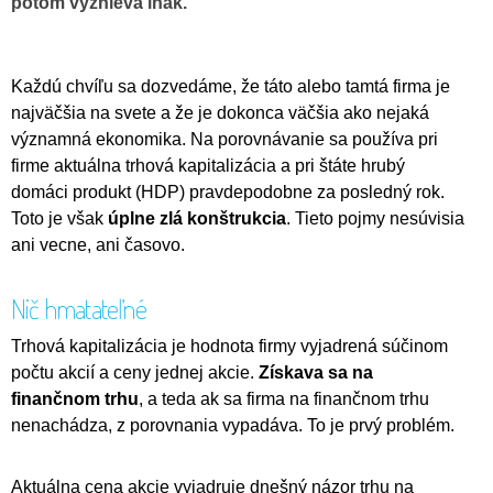
potom vyznieva inak.
Každú chvíľu sa dozvedáme, že táto alebo tamtá firma je
najväčšia na svete a že je dokonca väčšia ako nejaká
významná ekonomika. Na porovnávanie sa používa pri
firme aktuálna trhová kapitalizácia a pri štáte hrubý
domáci produkt (HDP) pravdepodobne za posledný rok.
Toto je však
úplne zlá konštrukcia
. Tieto pojmy nesúvisia
ani vecne, ani časovo.
Nič hmatateľné
Trhová kapitalizácia je hodnota firmy vyjadrená súčinom
počtu akcií a ceny jednej akcie.
Získava sa na
finančnom trhu
, a teda ak sa firma na finančnom trhu
nenachádza, z porovnania vypadáva. To je prvý problém.
Aktuálna cena akcie vyjadruje dnešný názor trhu na