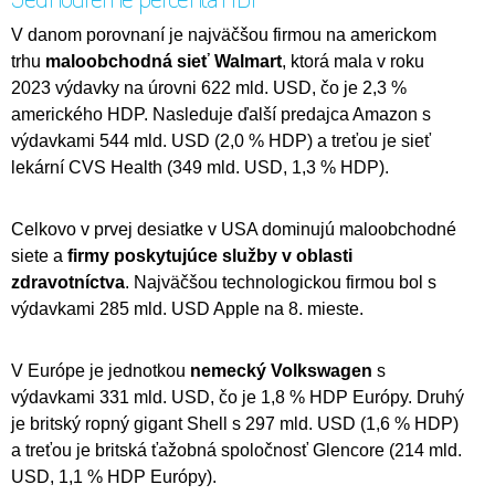
V danom porovnaní je najväčšou firmou na americkom
trhu
maloobchodná sieť Walmart
, ktorá mala v roku
2023 výdavky na úrovni 622 mld. USD, čo je 2,3 %
amerického HDP. Nasleduje ďalší predajca Amazon s
výdavkami 544 mld. USD (2,0 % HDP) a treťou je sieť
lekární CVS Health (349 mld. USD, 1,3 % HDP).
Celkovo v prvej desiatke v USA dominujú maloobchodné
siete a
firmy poskytujúce služby v oblasti
zdravotníctva
. Najväčšou technologickou firmou bol s
výdavkami 285 mld. USD Apple na 8. mieste.
V Európe je jednotkou
nemecký Volkswagen
s
výdavkami 331 mld. USD, čo je 1,8 % HDP Európy. Druhý
je britský ropný gigant Shell s 297 mld. USD (1,6 % HDP)
a treťou je britská ťažobná spoločnosť Glencore (214 mld.
USD, 1,1 % HDP Európy).