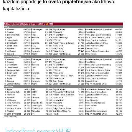
každom prípade
je to oveľa prijateľnejšie
ako trhová
kapitalizácia.
Jednociferné percentá HDP