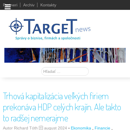
Partneri
Archiv
Kontakty
Hľadať
Trhová kapitalizácia veľkých firiem
prekonáva HDP celých krajín. Ale takto
to radšej nemerajme
-
Autor Richard Tóth
august 2024
Ekonomika
Financie