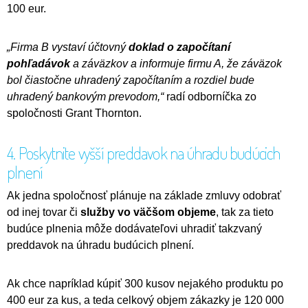
100 eur.
„Firma B vystaví účtovný
doklad o započítaní
pohľadávok
a záväzkov a informuje firmu A, že záväzok
bol čiastočne uhradený započítaním a rozdiel bude
uhradený bankovým prevodom,“
radí odborníčka zo
spoločnosti Grant Thornton.
4. Poskytnite vyšší preddavok na úhradu budúcich
plnení
Ak jedna spoločnosť plánuje na základe zmluvy odobrať
od inej tovar či
služby vo väčšom objeme
, tak za tieto
budúce plnenia môže dodávateľovi uhradiť takzvaný
preddavok na úhradu budúcich plnení.
Ak chce napríklad kúpiť 300 kusov nejakého produktu po
400 eur za kus, a teda celkový objem zákazky je 120 000