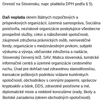
činnosť na Slovensku, napr. platitelia DPH podľa § 5).
Daň neplatia
okrem štátnych rozpočtových a
príspevkových organizácií, územná samospráva, Sociálna
poisťovňa, neziskové organizácie poskytujúce všeobecne
prospešné služby, cirkvi a náboženské spoločnosti,
záujmové združenia právnických osôb, neinvestičné
fondy, organizácie s medzinárodným prvkom, subjekt
výskumu a vývoja, občianske združenia a nadácie,
Slovenský červený kríž, SAV, Matica slovenská, turistické
informačné centrá a územné organizácie cestovného
ruchu, Úrad pre dohľad nad zdravotnou starostlivosťou,
transakcie poštových podnikov vrátane kuriérskych
spoločností, obchodníkov s cennými papiermi, správcov
kryptoaktív a bánk, DDS, zdravotné poisťovne a iné,
diplomatické misie a niektoré konzulárne úrady, školy a
školské zariadenia (okrem obchodných spoločností).