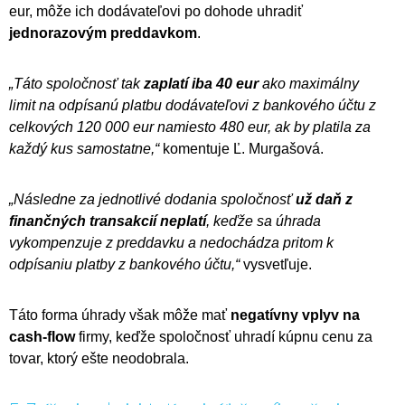
eur, môže ich dodávateľovi po dohode uhradiť
jednorazovým preddavkom
.
„Táto spoločnosť tak
zaplatí iba 40 eur
ako maximálny
limit na odpísanú platbu dodávateľovi z bankového účtu z
celkových 120 000 eur namiesto 480 eur, ak by platila za
každý kus samostatne,“
komentuje Ľ. Murgašová.
„Následne za jednotlivé dodania spoločnosť
už daň z
finančných transakcií neplatí
, keďže sa úhrada
vykompenzuje z preddavku a nedochádza pritom k
odpísaniu platby z bankového účtu,“
vysvetľuje.
Táto forma úhrady však môže mať
negatívny vplyv na
cash-flow
firmy, keďže spoločnosť uhradí kúpnu cenu za
tovar, ktorý ešte neodobrala.