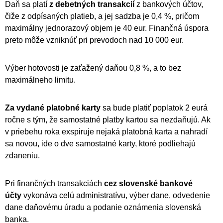
Daň sa platí
z debetných transakcií
z bankových účtov,
čiže z odpísaných platieb, a jej sadzba je 0,4 %, pričom
maximálny jednorazový objem je 40 eur. Finančná úspora
preto môže vzniknúť pri prevodoch nad 10 000 eur.
Výber hotovosti je zaťažený daňou 0,8 %, a to bez
maximálneho limitu.
Za vydané platobné karty
sa bude platiť poplatok 2 eurá
ročne s tým, že samostatné platby kartou sa nezdaňujú. Ak
v priebehu roka exspiruje nejaká platobná karta a nahradí
sa novou, ide o dve samostatné karty, ktoré podliehajú
zdaneniu.
Pri finančných transakciách
cez slovenské bankové
účty
vykonáva celú administratívu, výber dane, odvedenie
dane daňovému úradu a podanie oznámenia slovenská
banka.