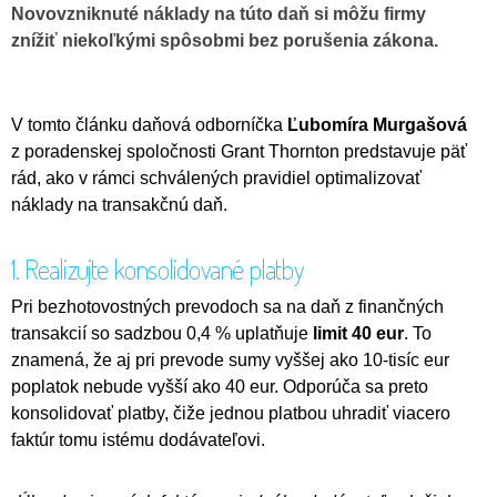
Novovzniknuté náklady na túto daň si môžu firmy
znížiť niekoľkými spôsobmi bez porušenia zákona.
V tomto článku daňová odborníčka
Ľubomíra Murgašová
z poradenskej spoločnosti Grant Thornton predstavuje päť
rád, ako v rámci schválených pravidiel optimalizovať
náklady na transakčnú daň.
1. Realizujte konsolidované platby
Pri bezhotovostných prevodoch sa na daň z finančných
transakcií so sadzbou 0,4 % uplatňuje
limit 40 eur
. To
znamená, že aj pri prevode sumy vyššej ako 10-tisíc eur
poplatok nebude vyšší ako 40 eur. Odporúča sa preto
konsolidovať platby, čiže jednou platbou uhradiť viacero
faktúr tomu istému dodávateľovi.