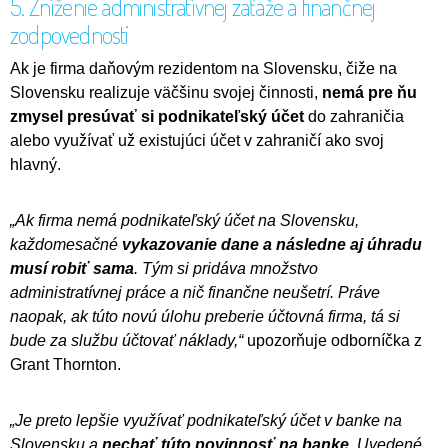
5. Zníženie administratívnej záťaže a finančnej
zodpovednosti
Ak je firma daňovým rezidentom na Slovensku, čiže na
Slovensku realizuje väčšinu svojej činnosti,
nemá pre ňu
zmysel presúvať si podnikateľský účet
do zahraničia
alebo využívať už existujúci účet v zahraničí ako svoj
hlavný.
„Ak firma nemá podnikateľský účet na Slovensku,
každomesačné
vykazovanie dane a následne aj úhradu
musí robiť sama
. Tým si pridáva množstvo
administratívnej práce a nič finančne neušetrí. Práve
naopak, ak túto novú úlohu preberie účtovná firma, tá si
bude za službu účtovať náklady,“
upozorňuje odborníčka z
Grant Thornton.
„Je preto lepšie využívať podnikateľský účet v banke na
Slovensku a
nechať túto povinnosť na banke
. Uvedené