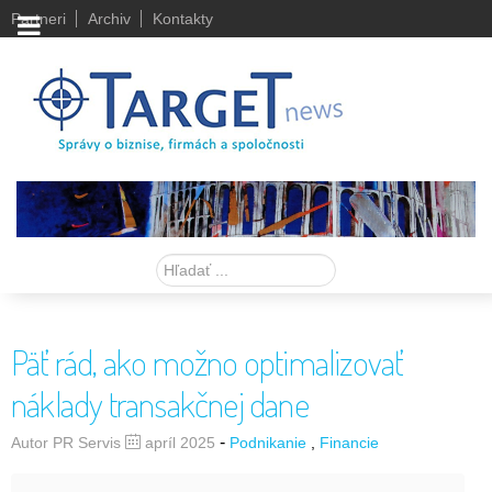
Partneri
Archiv
Kontakty
Hľadať
Päť rád, ako možno optimalizovať
náklady transakčnej dane
-
Autor PR Servis
apríl 2025
Podnikanie
Financie