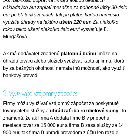
„Ak napríklad dopravná firma s flotilou desiatich
nákladných áut zaplatí mesačne za pohonné látky 30-tisíc
eur pri 50 tankovaniach, tak pri platbe kartou namiesto
využitia úhrady na faktúru
ušetrí 120 eur
. Za niekoľko
rokov takto ušetrí niekoľko tisíc eur,“
vysvetľuje Ľ.
Murgašová.
Ak má dodávateľ zriadenú
platobnú bránu
, môže na
úhradu tovaru alebo služieb využívať kartu aj firma, ktorá
by za bežných okolností nemala inú možnosť, ako využiť
bankový prevod.
3. Využívajte vzájomný zápočet
Firmy môžu využívať vzájomný zápočet za poskytnuté
tovary alebo služby a
uhrádzať iba rozdielové sumy
. To
znamená, že ak firma A dodala firme B v priebehu
mesiaca tovar za 15 000 eur a firma B zasa služby za 14
900 eur, tak firma B uhradí prevodom z účtu len rozdiel