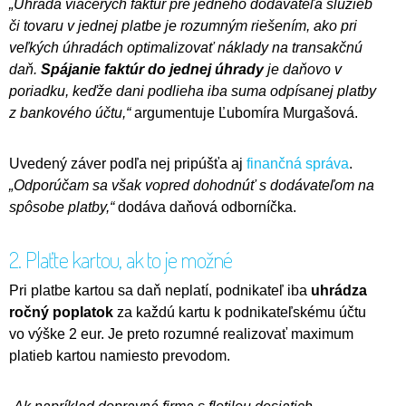
„Úhrada viacerých faktúr pre jedného dodávateľa služieb
či tovaru v jednej platbe je rozumným riešením, ako pri
veľkých úhradách optimalizovať náklady na transakčnú
daň.
Spájanie faktúr do jednej úhrady
je daňovo v
poriadku, keďže dani podlieha iba suma odpísanej platby
z bankového účtu,“
argumentuje Ľubomíra Murgašová.
Uvedený záver podľa nej pripúšťa aj
finančná správa
.
„Odporúčam sa však vopred dohodnúť s dodávateľom na
spôsobe platby,“
dodáva daňová odborníčka.
2. Plaťte kartou, ak to je možné
Pri platbe kartou sa daň neplatí, podnikateľ iba
uhrádza
ročný poplatok
za každú kartu k podnikateľskému účtu
vo výške 2 eur. Je preto rozumné realizovať maximum
platieb kartou namiesto prevodom.