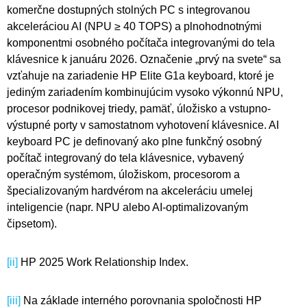
komerčne dostupných stolných PC s integrovanou
akceleráciou AI (NPU ≥ 40 TOPS) a plnohodnotnými
komponentmi osobného počítača integrovanými do tela
klávesnice k januáru 2026. Označenie „prvý na svete“ sa
vzťahuje na zariadenie HP Elite G1a keyboard, ktoré je
jediným zariadením kombinujúcim vysoko výkonnú NPU,
procesor podnikovej triedy, pamäť, úložisko a vstupno-
výstupné porty v samostatnom vyhotovení klávesnice. AI
keyboard PC je definovaný ako plne funkčný osobný
počítač integrovaný do tela klávesnice, vybavený
operačným systémom, úložiskom, procesorom a
špecializovaným hardvérom na akceleráciu umelej
inteligencie (napr. NPU alebo AI-optimalizovaným
čipsetom).
[ii]
HP 2025 Work Relationship Index.
[iii]
Na základe interného porovnania spoločnosti HP