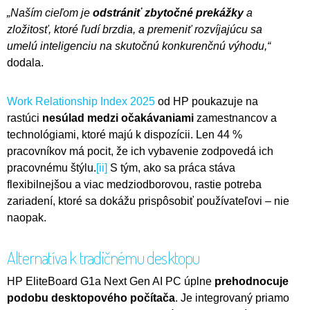
„Naším cieľom je
odstrániť zbytočné prekážky
a
zložitosť, ktoré ľudí brzdia, a premeniť rozvíjajúcu sa
umelú inteligenciu na skutočnú konkurenčnú výhodu
,
“
dodala.
Work Relationship Index 2025
od HP poukazuje na
rastúci
nesúlad medzi očakávaniami
zamestnancov a
technológiami, ktoré majú k dispozícii. Len 44 %
pracovníkov má pocit, že ich vybavenie zodpovedá ich
pracovnému štýlu.
[ii]
S tým, ako sa práca stáva
flexibilnejšou a viac medziodborovou, rastie potreba
zariadení, ktoré sa dokážu prispôsobiť používateľovi – nie
naopak.
Alternatíva k tradičnému desktopu
HP EliteBoard G1a Next Gen AI PC úplne
prehodnocuje
podobu desktopového počítača
. Je integrovaný priamo