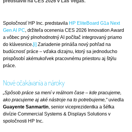
predstavili na CES 2026 v Las Vegas.
Spoločnosť HP Inc. predstavila
HP EliteBoard G1a Next
Gen AI PC
, držiteľa ocenenia CES 2026 Innovation Award
a vôbec prvý plnohodnotný AI počítač integrovaný priamo
do klávesnice.
[i]
Zariadenie prináša nový pohľad na
budúcnosť práce – vďaka dizajnu, ktorý sa jednoducho
prispôsobí akémukoľvek pracovnému priestoru aj štýlu
práce.
Nové očakávania a nároky
„Spôsob práce sa mení v reálnom čase – kde pracujeme,
ako pracujeme aj aké nástroje na to potrebujeme,“
uviedla
Guayente Sanmartin
, senior viceprezidentka a šéfka
divízie Commercial Systems & Displays Solutions v
spoločnosti HP Inc.