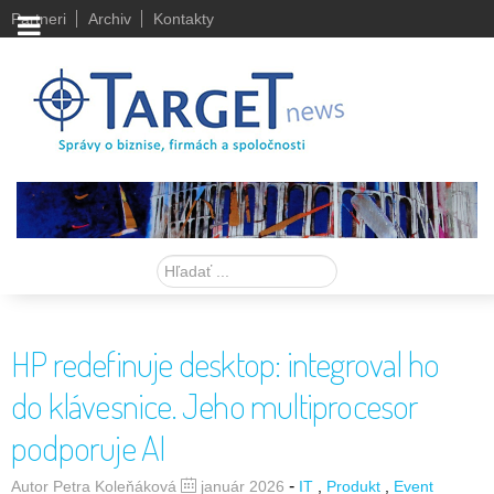
Partneri
Archiv
Kontakty
Hľadať
HP redefinuje desktop: integroval ho
do klávesnice. Jeho multiprocesor
podporuje AI
-
Autor Petra Koleňáková
január 2026
IT
Produkt
Event