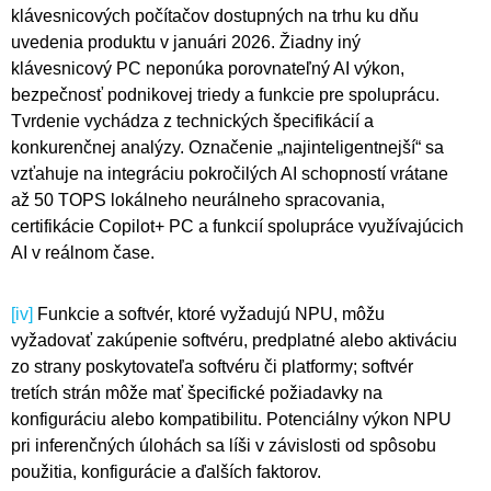
klávesnicových počítačov dostupných na trhu ku dňu
uvedenia produktu v januári 2026. Žiadny iný
klávesnicový PC neponúka porovnateľný AI výkon,
bezpečnosť podnikovej triedy a funkcie pre spoluprácu.
Tvrdenie vychádza z technických špecifikácií a
konkurenčnej analýzy. Označenie „najinteligentnejší“ sa
vzťahuje na integráciu pokročilých AI schopností vrátane
až 50 TOPS lokálneho neurálneho spracovania,
certifikácie Copilot+ PC a funkcií spolupráce využívajúcich
AI v reálnom čase.
[iv]
Funkcie a softvér, ktoré vyžadujú NPU, môžu
vyžadovať zakúpenie softvéru, predplatné alebo aktiváciu
zo strany poskytovateľa softvéru či platformy; softvér
tretích strán môže mať špecifické požiadavky na
konfiguráciu alebo kompatibilitu. Potenciálny výkon NPU
pri inferenčných úlohách sa líši v závislosti od spôsobu
použitia, konfigurácie a ďalších faktorov.