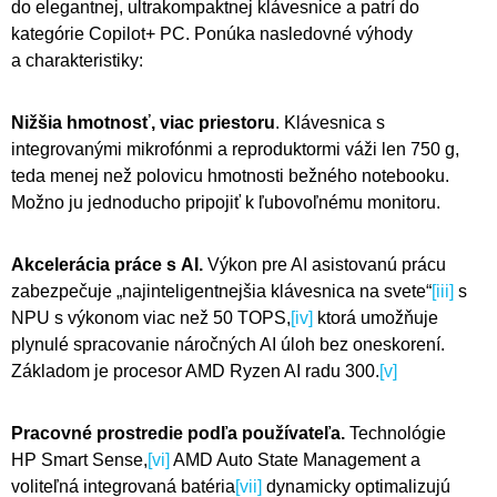
do elegantnej, ultrakompaktnej klávesnice a patrí do
kategórie Copilot+ PC. Ponúka nasledovné výhody
a charakteristiky:
Nižšia hmotnosť, viac priestoru
. Klávesnica s
integrovanými mikrofónmi a reproduktormi váži len 750 g,
teda menej než polovicu hmotnosti bežného notebooku.
Možno ju jednoducho pripojiť k ľubovoľnému monitoru.
Akcelerácia práce s AI.
Výkon pre AI asistovanú prácu
zabezpečuje „najinteligentnejšia klávesnica na svete“
[iii]
s
NPU s výkonom viac než 50 TOPS,
[iv]
ktorá umožňuje
plynulé spracovanie náročných AI úloh bez oneskorení.
Základom je procesor AMD Ryzen AI radu 300.
[v]
Pracovné prostredie podľa používateľa.
Technológie
HP Smart Sense,
[vi]
AMD Auto State Management a
voliteľná integrovaná batéria
[vii]
dynamicky optimalizujú