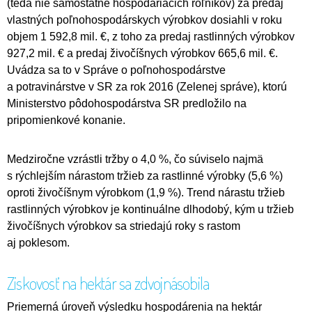
(teda nie samostatne hospodáriacich roľníkov) za predaj
vlastných poľnohospodárskych výrobkov dosiahli v roku
objem 1 592,8 mil. €, z toho za predaj rastlinných výrobkov
927,2 mil. € a predaj živočíšnych výrobkov 665,6 mil. €.
Uvádza sa to v Správe o poľnohospodárstve
a potravinárstve v SR za rok 2016 (Zelenej správe), ktorú
Ministerstvo pôdohospodárstva SR predložilo na
pripomienkové konanie.
Medziročne vzrástli tržby o 4,0 %, čo súviselo najmä
s rýchlejším nárastom tržieb za rastlinné výrobky (5,6 %)
oproti živočíšnym výrobkom (1,9 %). Trend nárastu tržieb
rastlinných výrobkov je kontinuálne dlhodobý, kým u tržieb
živočíšnych výrobkov sa striedajú roky s rastom
aj poklesom.
Ziskovosť na hektár sa zdvojnásobila
Priemerná úroveň výsledku hospodárenia na hektár