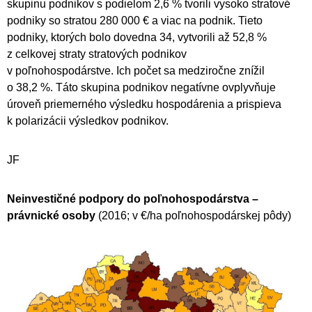
skupinu podnikov s podielom 2,6 % tvorili vysoko stratové
podniky so stratou 280 000 € a viac na podnik. Tieto
podniky, ktorých bolo dovedna 34, vytvorili až 52,8 %
z celkovej straty stratových podnikov
v poľnohospodárstve. Ich počet sa medziročne znížil
o 38,2 %. Táto skupina podnikov negatívne ovplyvňuje
úroveň priemerného výsledku hospodárenia a prispieva
k polarizácii výsledkov podnikov.
JF
Neinvestičné podpory do poľnohospodárstva –
právnické osoby
(2016; v €/ha poľnohospodárskej pôdy)