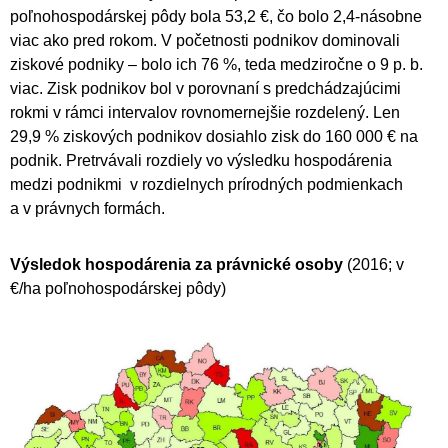
poľnohospodárskej pôdy bola 53,2 €, čo bolo 2,4-násobne
viac ako pred rokom. V početnosti podnikov dominovali
ziskové podniky – bolo ich 76 %, teda medziročne o 9 p. b.
viac. Zisk podnikov bol v porovnaní s predchádzajúcimi
rokmi v rámci intervalov rovnomernejšie rozdelený. Len
29,9 % ziskových podnikov dosiahlo zisk do 160 000 € na
podnik. Pretrvávali rozdiely vo výsledku hospodárenia
medzi podnikmi v rozdielnych prírodných podmienkach
a v právnych formách.
Výsledok hospodárenia za právnické osoby
(2016; v
€/ha poľnohospodárskej pôdy)