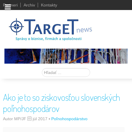
Partneri
Archiv
Kontakty
Hľadať
Ako je to so ziskovosťou slovenských
poľnohospodárov
-
Autor MP/JF
júl 2017
Poľnohospodárstvo