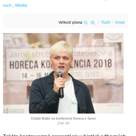
ruch
Médiá
Veľkosť písma
Tlačiť
Email
Oobah Butler na konferencii Horeca v Senci
ZHR SR