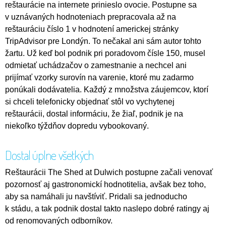
reštaurácie na internete prinieslo ovocie. Postupne sa
v uznávaných hodnoteniach prepracovala až na
reštauráciu číslo 1 v hodnotení americkej stránky
TripAdvisor pre Londýn. To nečakal ani sám autor tohto
žartu. Už keď bol podnik pri poradovom čísle 150, musel
odmietať uchádzačov o zamestnanie a nechcel ani
prijímať vzorky surovín na varenie, ktoré mu zadarmo
ponúkali dodávatelia. Každý z množstva záujemcov, ktorí
si chceli telefonicky objednať stôl vo vychytenej
reštaurácii, dostal informáciu, že žiaľ, podnik je na
niekoľko týždňov dopredu vybookovaný.
Dostal úplne všetkých
Reštaurácii The Shed at Dulwich postupne začali venovať
pozornosť aj gastronomickí hodnotitelia, avšak bez toho,
aby sa namáhali ju navštíviť. Pridali sa jednoducho
k stádu, a tak podnik dostal takto naslepo dobré ratingy aj
od renomovaných odborníkov.