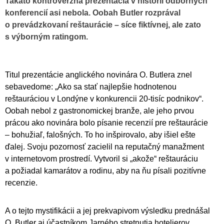
Takáto kontroverzná prezentácia v histórii odborných
konferencií asi nebola. Oobah Butler rozprával
o prevádzkovaní reštaurácie – síce fiktívnej, ale zato
s výborným ratingom.
Titul prezentácie anglického novinára O. Butlera znel
sebavedome: „Ako sa stať najlepšie hodnotenou
reštauráciou v Londýne v konkurencii 20-tisíc podnikov“.
Oobah nebol z gastronomickej branže, ale jeho prvou
prácou ako novinára bolo písanie recenzií pre reštaurácie
– bohužiaľ, falošných. To ho inšpirovalo, aby išiel ešte
ďalej. Svoju pozornosť zacielil na reputačný manažment
v internetovom prostredí. Vytvoril si „akože“ reštauráciu
a požiadal kamarátov a rodinu, aby na ňu písali pozitívne
recenzie.
A o tejto mystifikácii a jej prekvapivom výsledku prednášal
O. Butler aj účastníkom Jarného stretnutia hotelierov