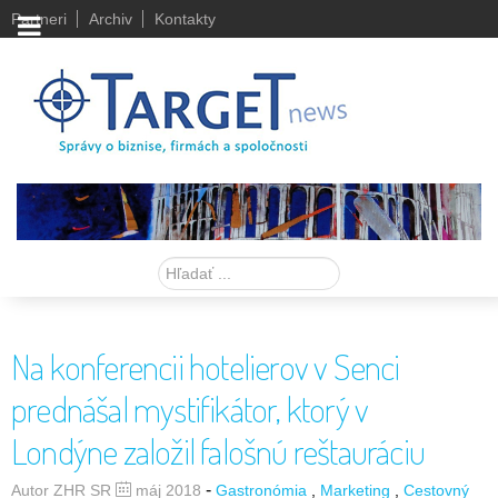
Partneri
Archiv
Kontakty
Hľadať
Na konferencii hotelierov v Senci
prednášal mystifikátor, ktorý v
Londýne založil falošnú reštauráciu
-
Autor ZHR SR
máj 2018
Gastronómia
Marketing
Cestovný