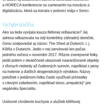
a HORECA konferencie so zameraním na inovácie a
digitalizáciu, ktorá sa konala v polovici mája v Senci.
Vychytená kôlňa
Ako sa teda vyvíjala kauza fiktívnej reštaurácie? Jej
adresa odkazovala na istý konkrétny záhradný domček,
čomu zodpovedal aj názov: The Shed at Dulwich, t. j.
Kôlňa v Dulwichi. Jedlo v nej servírovali len počas
jedného večera v novembri 2017. Rôzne zverejnené fotky
jedál potom v skutočnosti ukazovali naaranžované objekty
z rôznych niekedy až čudesných surovín, napríklad z peny
na holenie a ďalších drogeristických výrobkov. Názvy
položiek v jedálnom lístku často využívali prívlastky
s citovým zafarbením, napríklad slovo „empatický“ pre
vegánsku špecialitu.
Usilovné chválenie kuchyne a služieb kôlňovej