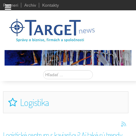
Partneri
Archiv
Kontakty
Hľadať
Logistika
Logistické centrum s kaviarňou? Aj také sú trendy