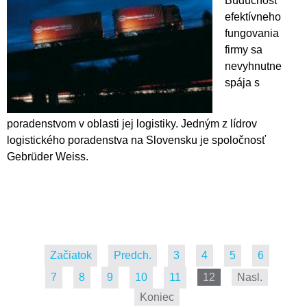
Budúcnosť
efektívneho
fungovania
firmy sa
nevyhnutne
spája s
poradenstvom v oblasti jej logistiky. Jedným z lídrov
logistického poradenstva na Slovensku je spoločnosť
Gebrüder Weiss.
Začiatok
Predch.
3
4
5
6
7
8
9
10
11
12
Nasl.
Koniec