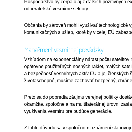
Hospodárstvo by čerpalo aj z ďalších pozitívnych ex
odberateľské vesmírne sektory.
Občania by zároveň mohli využívať technologické v
komunikačných služieb, ktoré by v celej EÚ zabezpeč
Manažment vesmírnej prevádzky
Vzhľadom na exponenciálny nárast počtu satelitov 
opätovne použiteľných nosných rakiet, malých satel
a bezpečnosť vesmírnych aktív EÚ a jej členských š
životaschopné, musíme zachovať bezpečný, chránen
Preto sa do popredia záujmu verejnej politiky dost
okamžite, spoločne a na multilaterálnej úrovni za
využívania vesmíru pre budúce generácie.
Z tohto dôvodu sa v spoločnom oznámení stanovuje