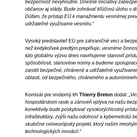
bezpečnosť nevyhnutné. Dnešné iniciatívy zabezpeči
občanov aj vlády. Bude zohrávať kľúčovú úlohu v di
Dúfam, že prístup EÚ k manažmentu vesmírnej pre
udržateľné využívanie vesmíru.“
Vysoký predstaviteľ EÚ pre zahraničné veci a bezp
než kedykoľvek predtým preplňuje, vesmírne činnosti 
túto globálnu výzvu dnes navrhujeme stanoviť prí
spôsobilosti, stanovíme normy a budeme spolupracov
zaistili bezpečné, chránené a udržateľné využívani
oblasti, od bezpečného, chráneného a autonómneho 
Komisár pre vnútorný trh
Thierry
Breton
dodal:
„Ve
hospodárskom raste a zároveň vplýva na našu bezpe
konektivity bude poskytovať vysokorýchlostný prístu
infraštruktúry, zvýši našu odolnosť a kybernetickú b
skutočne celoeurópsky projekt, ktorý našim mnohým
technologických inovácií.“