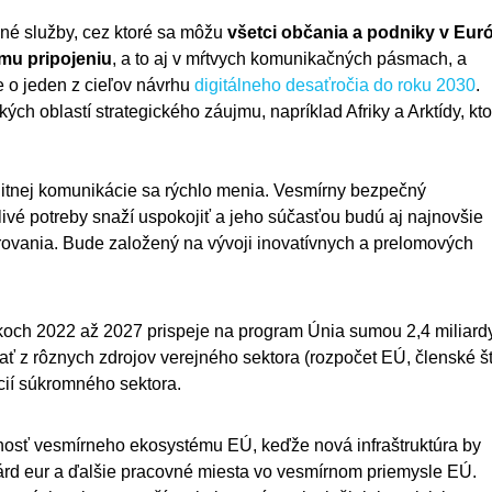
é služby, cez ktoré sa môžu
všetci občania a podniky v Eur
mu pripojeniu
, a to aj v mŕtvych komunikačných pásmach, a
e o jeden z cieľov návrhu
digitálneho desaťročia do roku 2030
.
ch oblastí strategického záujmu, napríklad Afriky a Arktídy, kto
elitnej komunikácie sa rýchlo menia. Vesmírny bezpečný
vé potreby snaží uspokojiť a jeho súčasťou budú aj najnovšie
ovania. Bude založený na vývoji inovatívnych a prelomových
okoch 2022 až 2027 prispeje na program Únia sumou 2,4 miliard
 z rôznych zdrojov verejného sektora (rozpočet EÚ, členské št
cií súkromného sektora.
pnosť vesmírneho ekosystému EÚ, keďže nová infraštruktúra by
iárd eur a ďalšie pracovné miesta vo vesmírnom priemysle EÚ.