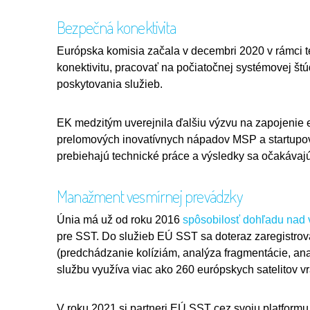
Bezpečná konektivita
Európska komisia začala v decembri 2020 v rámci tej
konektivitu, pracovať na počiatočnej systémovej št
poskytovania služieb.
EK medzitým uverejnila ďalšiu výzvu na zapojenie
prelomových inovatívnych nápadov MSP a startupov
prebiehajú technické práce a výsledky sa očakávaj
Manažment vesmírnej prevádzky
Únia má už od roku 2016
spôsobilosť dohľadu nad 
pre SST. Do služieb EÚ SST sa doteraz zaregistrova
(predchádzanie kolíziám, analýza fragmentácie, an
službu využíva viac ako 260 európskych satelitov vr
V roku 2021 si partneri EÚ SST cez svoju platform