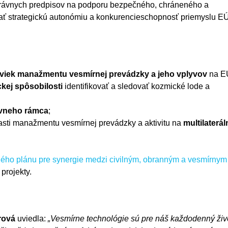
a právnych predpisov na podporu bezpečného, chráneného a
ať strategickú autonómiu a konkurencieschopnosť priemyslu E
aviek manažmentu vesmírnej prevádzky a jeho vplyvov
na E
kej spôsobilosti
identifikovať a sledovať kozmické lode a
ívneho rámca
;
asti manažmentu vesmírnej prevádzky a aktivitu na
multilaterál
ého plánu pre synergie medzi civilným, obranným a vesmírnym
projekty.
rová
uviedla:
„Vesmírne technológie sú pre náš každodenný živ