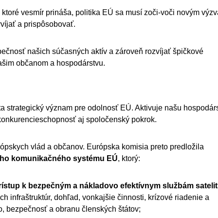
ktoré vesmír prináša, politika EÚ sa musí zoči-voči novým výz
víjať a prispôsobovať.
pečnosť našich súčasných aktív a zároveň rozvíjať špičkové
našim občanom a hospodárstvu.
a strategický význam pre odolnosť EÚ. Aktivuje našu hospodár
u, konkurencieschopnosť aj spoločenský pokrok.
rópskych vlád a občanov. Európska komisia preto predložila
eho komunikačného systému EÚ
, ktorý:
prístup k bezpečným a nákladovo efektívnym službám satelit
h infraštruktúr, dohľad, vonkajšie činnosti, krízové riadenie a
o, bezpečnosť a obranu členských štátov;