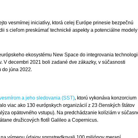
to vesmírnej iniciatívy, ktorá celej Európe prinesie bezpečnú
údii s cieľom preskúmať technické aspekty a potenciálne modely
 európskeho ekosystému New Space do integrovania technolog
. V decembri 2021 boli zadané dve zákazky, v súčasnosti
ú do júna 2022.
vesmírom a jeho sledovania (SST)
, ktorú vykonáva konzorcium
lo viac ako 130 európskych organizácií z 23 členských štátov
alýza opätovného vstupu). Na predchádzanie kolíziám v súčasno
átane družicových flotíl Galileo a Copernicus.
u na výmenu údajov sprostredkovali 100 miliónov meraní.