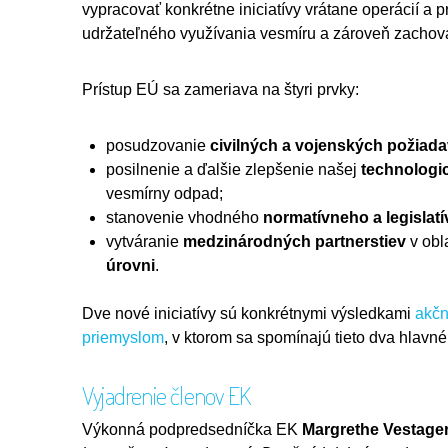
vypracovať konkrétne iniciatívy vrátane operácií 
udržateľného využívania vesmíru a zároveň zachov
Prístup EÚ sa zameriava na štyri prvky:
posudzovanie
civilných a vojenských požiad
posilnenie a ďalšie zlepšenie našej
technologic
vesmírny odpad;
stanovenie vhodného
normatívneho a legislat
vytváranie
medzinárodných partnerstiev
v obl
úrovni
.
Dve nové iniciatívy sú konkrétnymi výsledkami
akčn
priemyslom
, v ktorom sa spomínajú tieto dva hlavné 
Vyjadrenie členov EK
Výkonná podpredsedníčka EK
Margrethe
Vestage