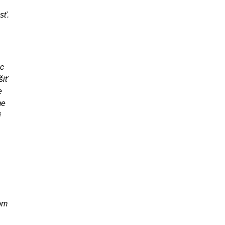
sť.
ac
šiť
e
me
j
rom