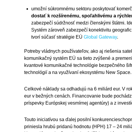
umožní súkromnému sektoru poskytovať komerčn
dostať k rozšírenému, spoľahlivému a rýchle
zabezpečí súdržnosť medzi členskými štátmi. Id
Systém zároveň zabezpečí konektivitu geografický
tvorí súčasť stratégie EÚ
Global Gateway
.
Potreby vládnych používateľov, ako aj riešenia sat
komunikačný systém EÚ sa tieto zvýšené a premenli
kvantové komunikačné technológie bezpečného šifr
technológií a na využívaní ekosystému New Space.
Celkové náklady sa odhadujú na 6 miliárd eur. V r
eur v bežných cenách. Financovanie bude pochádzať
príspevky Európskej vesmírnej agentúry) a z investí
Touto iniciatívou sa ďalej posilní konkurenciescho
priniesla hrubú pridanú hodnotu (HPH) 17 – 24 mil