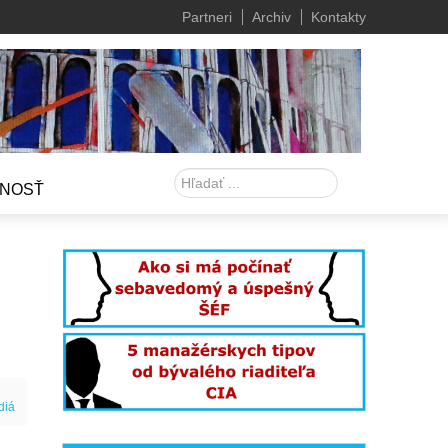
Partneri
Archiv
Kontakty
Hľadať
NOSŤ
diá