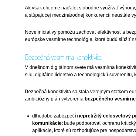
Ak však chceme naďalej slobodne využívať výhody, 
a stúpajúcej medzinárodnej konkurencii neustále vy
Nové iniciatívy pomôžu zachovať efektívnosť a bez
európske vesmírne technológie, ktoré budú slúžiť 
Bezpečná vesmírna konektivita
V dnešnom digitálnom svete má vesmírna konektivit
silu, digitálne líderstvo a technologickú suverenit
Bezpečná konektivita sa stala verejným statkom eu
ambiciózny plán vytvorenia
bezpečného vesmírn
dlhodobo zabezpečí
nepretržitý celosvetový 
komunikácie
; bude podporovať ochranu kritickýc
aplikácie, ktoré sú rozhodujúce pre hospodárstv