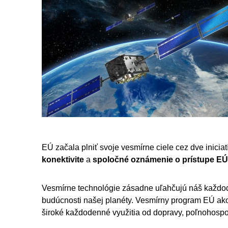
EÚ začala plniť svoje vesmírne ciele cez dve iniciat
konektivite
a
spoločné oznámenie o prístupe E
Vesmírne technológie zásadne uľahčujú náš každoden
budúcnosti našej planéty. Vesmírny program EÚ ako
široké každodenné využitia od dopravy, poľnohospodá