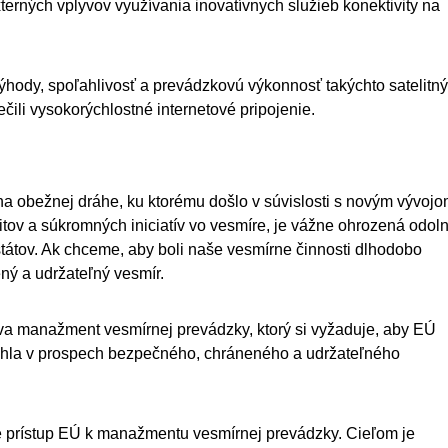
terných vplyvov využívania inovatívnych služieb konektivity na
ýhody, spoľahlivosť a prevádzkovú výkonnosť takýchto satelitn
ili vysokorýchlostné internetové pripojenie.
na obežnej dráhe, ku ktorému došlo v súvislosti s novým vývoj
itov a súkromných iniciatív vo vesmíre, je vážne ohrozená odol
tátov. Ak chceme, aby boli naše vesmírne činnosti dlhodobo
ý a udržateľný vesmír.
áva manažment vesmírnej prevádzky, ktorý si vyžaduje, aby EÚ
siahla v prospech bezpečného, chráneného a udržateľného
 prístup EÚ k manažmentu vesmírnej prevádzky. Cieľom je