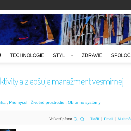
U
TECHNOLÓGIE
ŠTÝL
ZDRAVIE
SPOLOČ
ektivity a zlepšuje manažment vesmírnej
ika
Priemysel
Životné prostredie
Obranné systémy
Veľkosť písma
Tlačiť
Email
Multimé