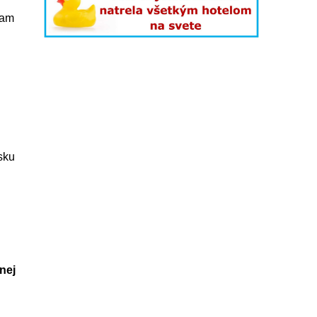
vam
sku
nej