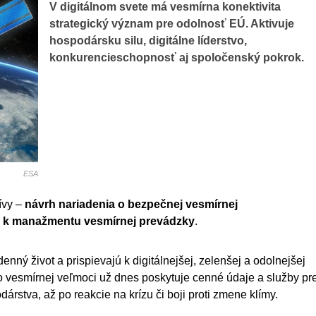
V digitálnom svete má vesmírna konektivita
strategický význam pre odolnosť EÚ. Aktivuje
hospodársku silu, digitálne líderstvo,
konkurencieschopnosť aj spoločenský pokrok.
ESA
ívy –
návrh nariadenia o bezpečnej vesmírnej
Ú k manažmentu vesmírnej prevádzky
.
ný život a prispievajú k digitálnejšej, zelenšej a odolnejšej
 vesmírnej veľmoci už dnes poskytuje cenné údaje a služby pr
rstva, až po reakcie na krízu či boji proti zmene klímy.