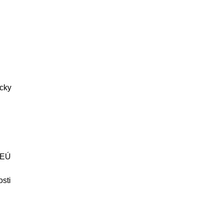
icky
 EÚ
sti