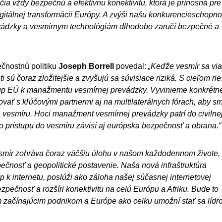
a vždy bezpečnú a efektívnu konektivitu, ktorá je prínosná pre
gitálnej transformácii Európy. A zvýši našu konkurencieschopno
vádzky a vesmírnym technológiám dlhodobo zaručí bezpečné a
ečnostnú politiku
Joseph
Borrell
povedal:
„Keďže vesmír sa vi
sú čoraz zložitejšie a zvyšujú sa súvisiace riziká. S cieľom rie
stup EÚ k manažmentu vesmírnej prevádzky. Vyvinieme konkrétn
ať s kľúčovými partnermi aj na multilaterálnych fórach, aby s
e vesmíru. Hoci manažment vesmírnej prevádzky patrí do civilne
prístupu do vesmíru závisí aj európska bezpečnosť a obrana.“
smír zohráva čoraz väčšiu úlohu v našom každodennom živote,
čnosť a geopolitické postavenie. Naša nová infraštruktúra
p k internetu, poslúži ako záloha našej súčasnej internetovej
ezpečnosť a rozšíri konektivitu na celú Európu a Afriku. Bude to
 začínajúcim podnikom a Európe ako celku umožní stať sa líd