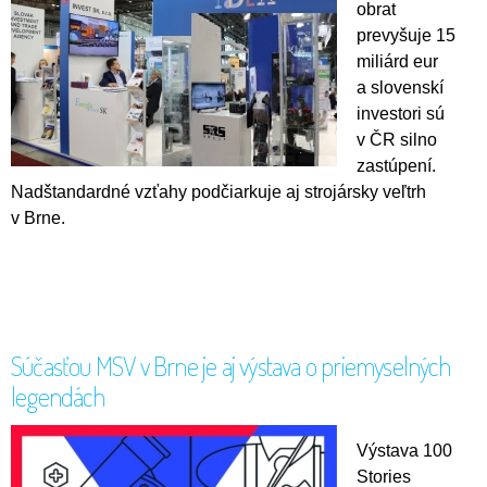
obrat
prevyšuje 15
miliárd eur
a slovenskí
investori sú
v ČR silno
zastúpení.
Nadštandardné vzťahy podčiarkuje aj strojársky veľtrh
v Brne.
Súčasťou MSV v Brne je aj výstava o priemyselných
legendách
Výstava 100
Stories