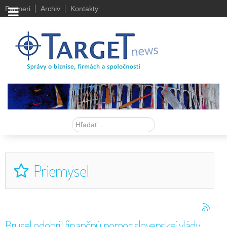
Partneri
Archiv
Kontakty
Hľadať
Priemysel
Brusel odobril finančnú pomoc slovenskej vlády