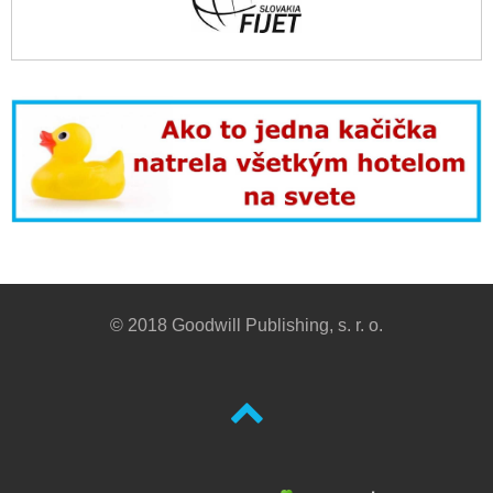
© 2018 Goodwill Publishing, s. r. o.