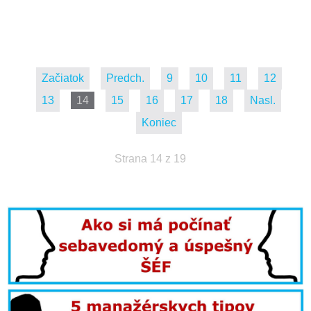
Začiatok
Predch.
9
10
11
12
13
14
15
16
17
18
Nasl.
Koniec
Strana 14 z 19