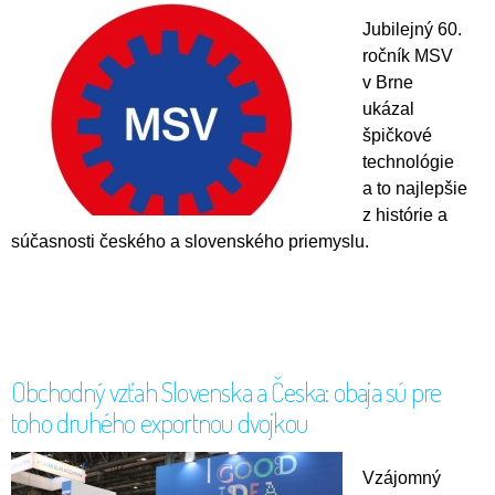
Jubilejný 60.
ročník MSV
v Brne
ukázal
špičkové
technológie
a to najlepšie
z histórie a
súčasnosti českého a slovenského priemyslu.
Obchodný vzťah Slovenska a Česka: obaja sú pre
toho druhého exportnou dvojkou
Vzájomný