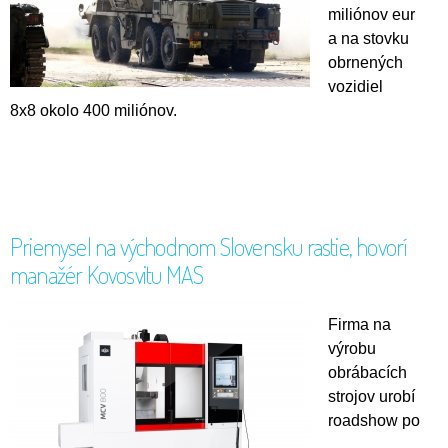
miliónov eur
a na stovku
obrnených
vozidiel
8x8 okolo 400 miliónov.
Priemysel na východnom Slovensku rastie, hovorí
manažér Kovosvitu MAS
Firma na
výrobu
obrábacích
strojov urobí
roadshow po