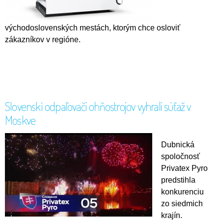
východoslovenských mestách, ktorým chce osloviť
zákazníkov v regióne.
Slovenskí odpaľovači ohňostrojov vyhrali súťaž v
Moskve
Dubnická
spoločnosť
Privatex Pyro
predstihla
konkurenciu
zo siedmich
krajín.