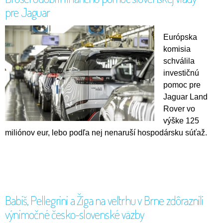
pre Jaguar
Európska
komisia
schválila
investičnú
pomoc pre
Jaguar Land
Rover vo
výške 125
miliónov eur, lebo podľa nej nenaruší hospodársku súťaž.
Babiš, Pellegrini a Žiga na veľtrhu v Brne zdôraznili
výnimočné česko-slovenské väzby