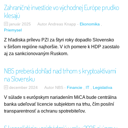
Zahraničné investície vo východnej Európe prudko
klesajú
január 2025
Autor Andreas Knapp
-
Ekonomika
Priemysel
Z hľadiska prílevu PZI za štyri roky dopadlo Slovensko
v širšom regióne najhoršie. V ich pomere k HDP zaostalo
aj za sankcionovaným Ruskom.
NBS preberá dohľad nad trhom s kryptoaktívami
na Slovensku
december 2024
Autor NBS
-
Financie
IT
Legislatíva
V súlade s európskym nariadením MiCA bude centrálna
banka udeľovať licencie subjektom na trhu, čím posilní
transparentnosť a ochranu spotrebiteľov.