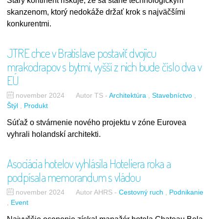
Starý kontinent riskuje, že sa stane technologickým
skanzenom, ktorý nedokáže držať krok s najväčšími
konkurentmi.
JTRE chce v Bratislave postaviť dvojicu
mrakodrapov s bytmi, vyšší z nich bude číslo dva v
EÚ
november 2024
Autor TS
-
Architektúra
Stavebníctvo
Štýl
Produkt
Súťaž o stvárnenie nového projektu v zóne Eurovea
vyhrali holandskí architekti.
Asociácia hotelov vyhlásila Hoteliera roka a
podpísala memorandum s vládou
november 2024
Autor AHRS
-
Cestovný ruch
Podnikanie
Event