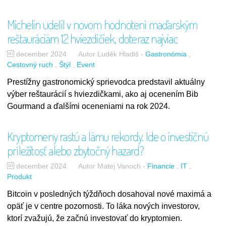
Michelin udelil v novom hodnotení maďarským
reštauráciám 12 hviezdičiek, doteraz najviac
december 2024
Autor Luděk Hladiš
-
Gastronómia
Cestovný ruch
Štýl
Event
Prestížny gastronomický sprievodca predstavil aktuálny
výber reštaurácií s hviezdičkami, ako aj ocenením Bib
Gourmand a ďalšími oceneniami na rok 2024.
Kryptomeny rastú a lámu rekordy. Ide o investičnú
príležitosť alebo zbytočný hazard?
december 2024
Autor Matej Vanoch
-
Financie
IT
Produkt
Bitcoin v posledných týždňoch dosahoval nové maximá a
opäť je v centre pozornosti. To láka nových investorov,
ktorí zvažujú, že začnú investovať do kryptomien.