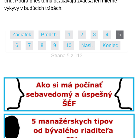
trhu. Podľa prieskumu očakávajú zväčša len mierne
výkyvy v budúcich tržbách.
Začiatok
Predch.
1
2
3
4
5
6
7
8
9
10
Nasl.
Koniec
Strana 5 z 113