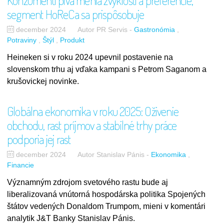
Konzumenti piva menia zvyklosti a preferencie,
segment HoReCa sa prispôsobuje
december 2024
Autor PR Servis
-
Gastronómia
Potraviny
Štýl
Produkt
Heineken si v roku 2024 upevnil postavenie na
slovenskom trhu aj vďaka kampani s Petrom Saganom a
krušovickej novinke.
Globálna ekonomika v roku 2025: Oživenie
obchodu, rast príjmov a stabilné trhy práce
podporia jej rast
december 2024
Autor Stanislav Pánis
-
Ekonomika
Financie
Významným zdrojom svetového rastu bude aj
liberalizovaná vnútorná hospodárska politika Spojených
štátov vedených Donaldom Trumpom, mieni v komentári
analytik J&T Banky Stanislav Pánis.