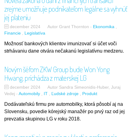
Novela zákona o dani z finančných transakcií
zrejme umožňuje podnikateľom legálne sa vyhnúť
jej plateniu
december 2024
Autor Grant Thornton
-
Ekonomika
Financie
Legislatíva
Možnosť bankových klientov imunizovať si účet voči
strhávaniu dane otvára nečakanú legislatívnu medzeru.
Novým šéfom ZKW Group bude Won Yong
Hwang, prichádza z materskej LG
december 2024
Autor Sandra Simeonidis-Huber, Juraj
Vedej
-
Automobily
IT
Ľudské zdroje
Produkt
Dodávateľskú firmu pre automobilky, ktorá pôsobí aj na
Slovensku, povedie kórejský manažér po prvý raz od jej
prevzatia skupinou LG v roku 2018.