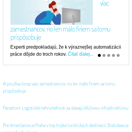
viac
zamestnancov, no len málo firiem sa tomu
prispôsobuje
Experti predpokladajú, že k výraznejšej automatizácii
práce dôjde do troch rokov.
Čítať ďalej...
AI používa čoraz viac zamestnancov, no len málo firiem sa tomu
prispôsobuje
Panattoni: Logistické nehnuteľnosti sa stávajú kľúčovou infraštruktúrou
Pre Američanov je Praha v top trojke turistických destinácií, Bratislava je