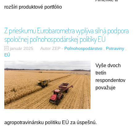
rozšíri produktové portfólio
Z prieskumu Eurobarometra vyplýva silná podpora
spoločnej poľnohospodárskej politiky EÚ
január 2025
Autor ZEP
-
Poľnohospodárstvo
Potraviny
EÚ
Vyše dvoch
tretín
respondentov
považuje
agropotravinársku politiku EÚ za úspešnú.