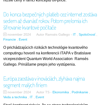
nižšie ceny v rámci konceptu off-price.
Do konca bezpečných platieb cez internet zostáva
sedem až dvanásť rokov. Potom prelomia ich
šifrovanie kvantové počítače
november 2024
Autor Ramsés Gallego
-
IT
Spoločnosť
Financie
Event
O prichádzajúcich rizikách technológie kvantového
computingu hovoril na konferencii ITAPA v Bratislave
viceprezident Quantum World Association Ramsés
Gallego. Prinášame prepis jeho vystúpenia.
Európa zaostáva v inováciách, zlyháva najmä
segment malých firiem
november 2024
Autor TS
-
Ekonomika
Podnikanie
Veda a technika
IT
Event