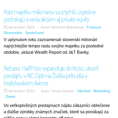
Rast majetku milionárov sa zrýchlil, úspešne
podnikajú a veria akciám aj private equity
december 2024
Autor Veronika Belušková
-
Financie
Ekonomika
Spoločnosť
V uplynulom roku zaznamenali slovenskí milionári
najrýchlejšie tempo rastu svojho majetku za posledné
obdobie, ukázal Wealth Report od J&T Banky.
Reťazec HalfPrice expanduje do Košíc, otvoril
predajňu v NC Optima. Ďalšia pribudla v
bratislavskom Avione
december 2024
Autor Timea Ilavská
-
Obchod
Marketing
Event
Vo veľkoplošných predajniach nájdu zákazníci oblečenie
a ďalšie výrobky známych značiek, ktoré sa ponúkajú za