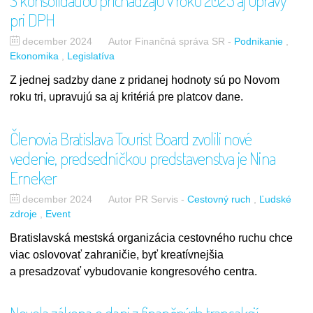
S konsolidáciou prichádzajú v roku 2025 aj úpravy
pri DPH
december 2024
Autor Finančná správa SR
-
Podnikanie
Ekonomika
Legislatíva
Z jednej sadzby dane z pridanej hodnoty sú po Novom
roku tri, upravujú sa aj kritériá pre platcov dane.
Členovia Bratislava Tourist Board zvolili nové
vedenie, predsedníčkou predstavenstva je Nina
Erneker
december 2024
Autor PR Servis
-
Cestovný ruch
Ľudské
zdroje
Event
Bratislavská mestská organizácia cestovného ruchu chce
viac oslovovať zahraničie, byť kreatívnejšia
a presadzovať vybudovanie kongresového centra.