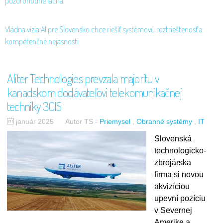
pozoruhodne lacná
Vládna vízia AI pre Slovensko chce riešiť systémovú roztrieštenosť a
kompetenčné nejasnosti
Aliter Technologies prevzala majoritu v
kanadskom dodávateľovi telekomunikačnej
techniky 3CIS
január 2025
Autor TS
-
Priemysel
Obranné systémy
IT
Slovenská
technologicko-
zbrojárska
firma si novou
akvizíciou
upevní pozíciu
v Severnej
Amerike a