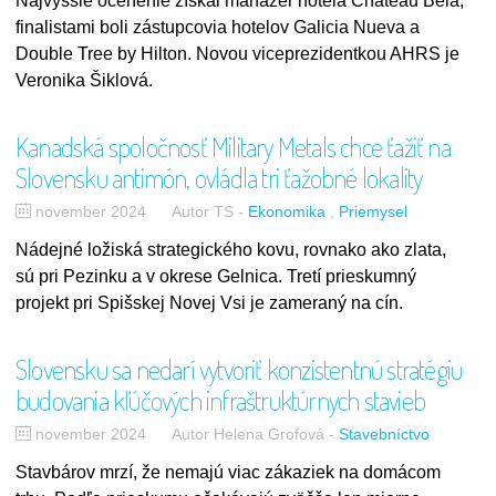
Najvyššie ocenenie získal manažér hotela Chateau Bela,
finalistami boli zástupcovia hotelov Galicia Nueva a
Double Tree by Hilton. Novou viceprezidentkou AHRS je
Veronika Šiklová.
Kanadská spoločnosť Military Metals chce ťažiť na
Slovensku antimón, ovládla tri ťažobné lokality
november 2024
Autor TS
-
Ekonomika
Priemysel
Nádejné ložiská strategického kovu, rovnako ako zlata,
sú pri Pezinku a v okrese Gelnica. Tretí prieskumný
projekt pri Spišskej Novej Vsi je zameraný na cín.
Slovensku sa nedarí vytvoriť konzistentnú stratégiu
budovania kľúčových infraštruktúrnych stavieb
november 2024
Autor Helena Grofová
-
Stavebníctvo
Stavbárov mrzí, že nemajú viac zákaziek na domácom