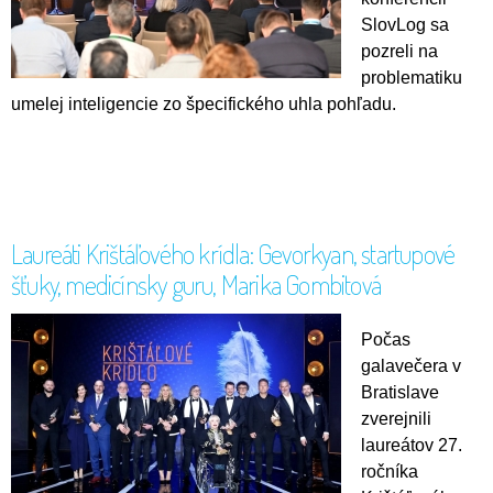
SlovLog sa
pozreli na
problematiku
umelej inteligencie zo špecifického uhla pohľadu.
Laureáti Krištáľového krídla: Gevorkyan, startupové
šťuky, medicínsky guru, Marika Gombitová
Počas
gala
večera
v
Bratislave
zverejnili
laureátov 27.
ročníka