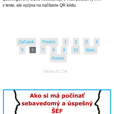
v texte, ale vyzýva na načítanie QR kódu.
Začiatok
Predch.
1
2
3
4
5
6
7
8
9
10
Nasl.
Koniec
Strana 6 z 54