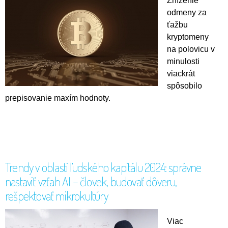
Zníženie
odmeny za
ťažbu
kryptomeny
na polovicu v
minulosti
viackrát
spôsobilo
prepisovanie maxím hodnoty.
Trendy v oblasti ľudského kapitálu 2024: správne
nastaviť vzťah AI – človek, budovať dôveru,
rešpektovať mikrokultúry
Viac