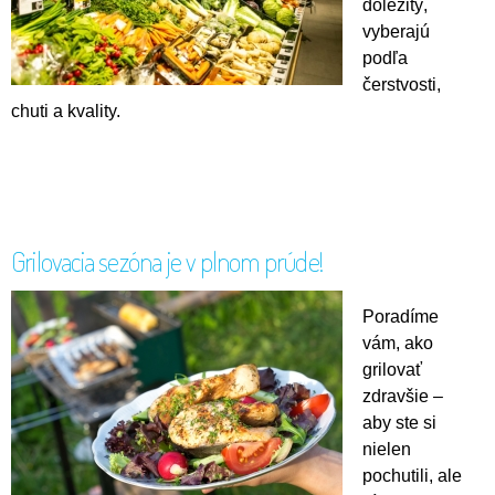
dôležitý,
vyberajú
podľa
čerstvosti,
chuti a kvality.
Grilovacia sezóna je v plnom prúde!
Poradíme
vám, ako
grilovať
zdravšie –
aby ste si
nielen
pochutili, ale