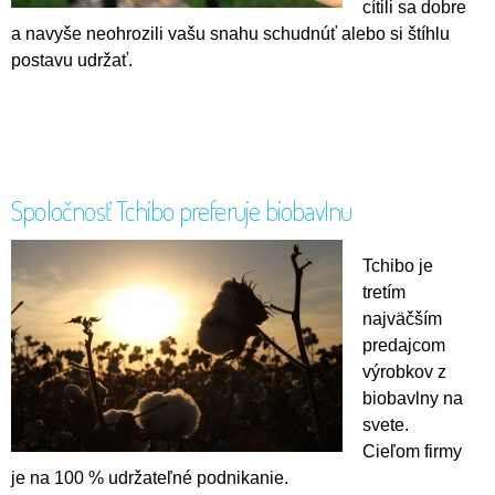
cítili sa dobre
a navyše neohrozili vašu snahu schudnúť alebo si štíhlu
postavu udržať.
Spoločnosť Tchibo preferuje biobavlnu
Tchibo je
tretím
najväčším
predajcom
výrobkov z
biobavlny na
svete.
Cieľom firmy
je na 100 % udržateľné podnikanie.