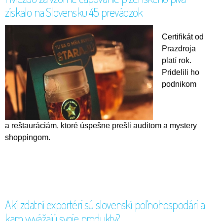
získalo na Slovensku 45 prevádzok
Certifikát od
Prazdroja
platí rok.
Pridelili ho
podnikom
a reštauráciám, ktoré úspešne prešli auditom a mystery
shoppingom.
Akí zdatní exportéri sú slovenskí poľnohospodári a
kam vyvážajú svoje produkty?