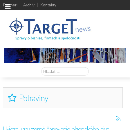
Partneri
Archiv
Kontakty
Hľadať
Potraviny
Hviezdu za vzorné čapovanie plzenského piva