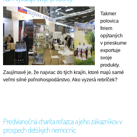
Takmer
polovica
firiem
opýtaných
v prieskume
exportuje
svoje
produkty.
Zaujímavé je, že najviac do tých krajín, ktoré majú samé
veľmi silné poľnohospodárstvo. Ako vyzerá rebríček?
Predvianočná charita reťazca a jeho zákazníkov v
prospech detských nemocníc