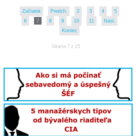
Začiatok
Predch.
2
3
4
5
6
7
8
9
10
11
Nasl.
Koniec
Strana 7 z 15